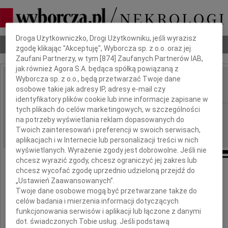
Dbamy o Twoją prywatność
Droga Użytkowniczko, Drogi Użytkowniku, jeśli wyrazisz
Nekrologi
Odeszli
Poradnik pogrzebowy
zgodę klikając "Akceptuję", Wyborcza sp. z o.o. oraz jej
Zaufani Partnerzy, w tym [
874
] Zaufanych Partnerów IAB,
jak również Agora S.A. będąca spółką powiązaną z
Wyborcza sp. z o.o., będą przetwarzać Twoje dane
Jacek Kucharzewski
osobowe takie jak adresy IP, adresy e-mail czy
IMIĘ I NAZWISKO:
identyfikatory plików cookie lub inne informacje zapisane w
tych plikach do celów marketingowych, w szczególności
Opole
REGION:
na potrzeby wyświetlania reklam dopasowanych do
25.07.2009
DATA EMISJI:
Twoich zainteresowań i preferencji w swoich serwisach,
aplikacjach i w Internecie lub personalizacji treści w nich
wyświetlanych. Wyrażenie zgody jest dobrowolne. Jeśli nie
chcesz wyrazić zgody, chcesz ograniczyć jej zakres lub
chcesz wycofać zgodę uprzednio udzieloną przejdź do
Pragniemy gorąco podziękować
„Ustawień Zaawansowanych”.
Twoje dane osobowe mogą być przetwarzane także do
celów badania i mierzenia informacji dotyczących
Rodzinie, Przyjaciołom, Kolegom, Sąsiadom
funkcjonowania serwisów i aplikacji lub łączone z danymi
i Wszystkim, którzy wspierali nas
dot. świadczonych Tobie usług. Jeśli podstawą