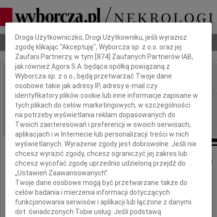
Dbamy o Twoją prywatność
Droga Użytkowniczko, Drogi Użytkowniku, jeśli wyrazisz
Nekrologi
Odeszli
Poradnik pogrzebowy
zgodę klikając "Akceptuję", Wyborcza sp. z o.o. oraz jej
Zaufani Partnerzy, w tym [
874
] Zaufanych Partnerów IAB,
jak również Agora S.A. będąca spółką powiązaną z
Wyborcza sp. z o.o., będą przetwarzać Twoje dane
osobowe takie jak adresy IP, adresy e-mail czy
IMIĘ I NAZWISKO:
identyfikatory plików cookie lub inne informacje zapisane w
Gdańsk
REGION:
tych plikach do celów marketingowych, w szczególności
na potrzeby wyświetlania reklam dopasowanych do
17.12.2009
DATA EMISJI:
Twoich zainteresowań i preferencji w swoich serwisach,
aplikacjach i w Internecie lub personalizacji treści w nich
wyświetlanych. Wyrażenie zgody jest dobrowolne. Jeśli nie
chcesz wyrazić zgody, chcesz ograniczyć jej zakres lub
Pozostając w smutku i żalu z powodu śmierci
chcesz wycofać zgodę uprzednio udzieloną przejdź do
„Ustawień Zaawansowanych”.
Twoje dane osobowe mogą być przetwarzane także do
celów badania i mierzenia informacji dotyczących
funkcjonowania serwisów i aplikacji lub łączone z danymi
dot. świadczonych Tobie usług. Jeśli podstawą