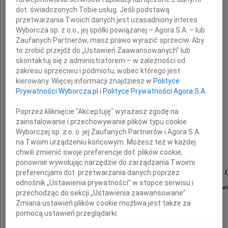
kochany Tatuś i Dziadek
dot. świadczonych Tobie usług. Jeśli podstawą
przetwarzania Twoich danych jest uzasadniony interes
Wyborcza sp. z o.o., jej spółki powiązanej – Agora S.A. – lub
Zaufanych Partnerów, masz prawo wyrazić sprzeciw. Aby
to zrobić przejdź do „Ustawień Zaawansowanych” lub
skontaktuj się z administratorem – w zależności od
zakresu sprzeciwu i podmiotu, wobec którego jest
kierowany. Więcej informacji znajdziesz w
Polityce
Prywatności Wyborcza.pl
i
Polityce Prywatności Agora S.A.
prof. dr
Poprzez kliknięcie "Akceptuję" wyrażasz zgodę na
zainstalowanie i przechowywanie plików typu cookie
Jerzy Antoni Janik
Wyborczej sp. z o. o. jej Zaufanych Partnerów i Agora S.A.
na Twoim urządzeniu końcowym. Możesz też w każdej
chwili zmienić swoje preferencje dot. plików cookie,
ponownie wywołując narzędzie do zarządzania Twoimi
preferencjami dot. przetwarzania danych poprzez
Wieloletni pracownik Wydziału Matematyki, Fizyki i 
odnośnik „Ustawienia prywatności” w stopce serwisu i
Uniwersytetu Jagiellońskiego i Instytutu Fizyki Jądro
przechodząc do sekcji „Ustawienia zaawansowane”.
im. H. Niewodniczańskiego w Krakowie.
Zmiana ustawień plików cookie możliwa jest także za
pomocą ustawień przeglądarki.
Członek Polskiej Akademii Umiejętności