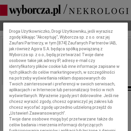
Dbamy o Twoją prywatność
Nekrologi
Odeszli
Poradnik pogrzebowy
Droga Użytkowniczko, Drogi Użytkowniku, jeśli wyrazisz
zgodę klikając "Akceptuję", Wyborcza sp. z o.o. oraz jej
Zaufani Partnerzy, w tym [
874
] Zaufanych Partnerów IAB,
Jerzy Antoni Janik
jak również Agora S.A. będąca spółką powiązaną z
IMIĘ I NAZWISKO:
Wyborcza sp. z o.o., będą przetwarzać Twoje dane
osobowe takie jak adresy IP, adresy e-mail czy
Kraków
REGION:
identyfikatory plików cookie lub inne informacje zapisane w
tych plikach do celów marketingowych, w szczególności
23.03.2012
DATA EMISJI:
na potrzeby wyświetlania reklam dopasowanych do
Twoich zainteresowań i preferencji w swoich serwisach,
aplikacjach i w Internecie lub personalizacji treści w nich
wyświetlanych. Wyrażenie zgody jest dobrowolne. Jeśli nie
chcesz wyrazić zgody, chcesz ograniczyć jej zakres lub
Z głębokim smutkiem zawiadamiamy,
chcesz wycofać zgodę uprzednio udzieloną przejdź do
że dnia 20 marca 2012 roku
„Ustawień Zaawansowanych”.
zmarł nagle w wieku 84 lat
Twoje dane osobowe mogą być przetwarzane także do
celów badania i mierzenia informacji dotyczących
funkcjonowania serwisów i aplikacji lub łączone z danymi