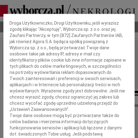
Dbamy o Twoją prywatność
Droga Użytkowniczko, Drogi Użytkowniku, jeśli wyrazisz
Nekrologi
Odeszli
Poradnik pogrzebowy
zgodę klikając "Akceptuję", Wyborcza sp. z o.o. oraz jej
Zaufani Partnerzy, w tym [
872
] Zaufanych Partnerów IAB,
jak również Agora S.A. będąca spółką powiązaną z
Wyborcza sp. z o.o., będą przetwarzać Twoje dane
Andrzej Iwanowski
osobowe takie jak adresy IP, adresy e-mail czy
IMIĘ I NAZWISKO:
identyfikatory plików cookie lub inne informacje zapisane w
tych plikach do celów marketingowych, w szczególności
Łódź, Kraków
REGION:
na potrzeby wyświetlania reklam dopasowanych do
22.03.2012
DATA EMISJI:
Twoich zainteresowań i preferencji w swoich serwisach,
aplikacjach i w Internecie lub personalizacji treści w nich
wyświetlanych. Wyrażenie zgody jest dobrowolne. Jeśli nie
chcesz wyrazić zgody, chcesz ograniczyć jej zakres lub
chcesz wycofać zgodę uprzednio udzieloną przejdź do
Z żalem zawiadamiamy, że w dniu 15 marca 2012 roku
„Ustawień Zaawansowanych”.
Twoje dane osobowe mogą być przetwarzane także do
celów badania i mierzenia informacji dotyczących
Andrzej Iwanowski
funkcjonowania serwisów i aplikacji lub łączone z danymi
dot. świadczonych Tobie usług. Jeśli podstawą