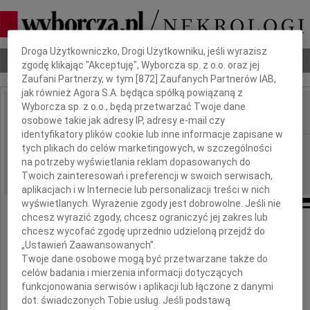
Dbamy o Twoją prywatność
Droga Użytkowniczko, Drogi Użytkowniku, jeśli wyrazisz
Nekrologi
Odeszli
Poradnik pogrzebowy
zgodę klikając "Akceptuję", Wyborcza sp. z o.o. oraz jej
Zaufani Partnerzy, w tym [
872
] Zaufanych Partnerów IAB,
jak również Agora S.A. będąca spółką powiązaną z
Wyborcza sp. z o.o., będą przetwarzać Twoje dane
osobowe takie jak adresy IP, adresy e-mail czy
IMIĘ I NAZWISKO:
identyfikatory plików cookie lub inne informacje zapisane w
Wrocław
tych plikach do celów marketingowych, w szczególności
REGION:
na potrzeby wyświetlania reklam dopasowanych do
17.12.2009
DATA EMISJI:
Twoich zainteresowań i preferencji w swoich serwisach,
aplikacjach i w Internecie lub personalizacji treści w nich
wyświetlanych. Wyrażenie zgody jest dobrowolne. Jeśli nie
chcesz wyrazić zgody, chcesz ograniczyć jej zakres lub
chcesz wycofać zgodę uprzednio udzieloną przejdź do
Profesorowi
„Ustawień Zaawansowanych”.
Twoje dane osobowe mogą być przetwarzane także do
Ryszardowi Andrzejakowi
celów badania i mierzenia informacji dotyczących
funkcjonowania serwisów i aplikacji lub łączone z danymi
dot. świadczonych Tobie usług. Jeśli podstawą
wyrazy głębokiego współczucia