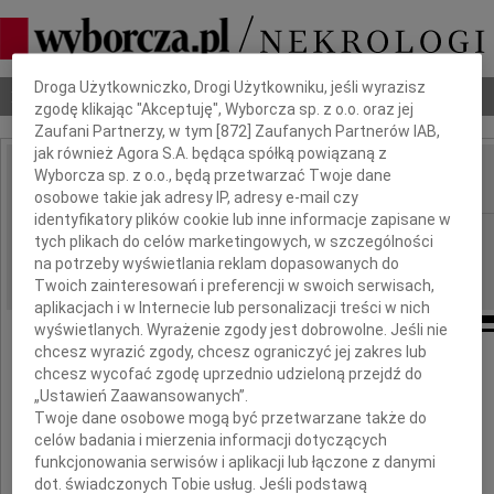
Dbamy o Twoją prywatność
Droga Użytkowniczko, Drogi Użytkowniku, jeśli wyrazisz
Nekrologi
Odeszli
Poradnik pogrzebowy
zgodę klikając "Akceptuję", Wyborcza sp. z o.o. oraz jej
Zaufani Partnerzy, w tym [
872
] Zaufanych Partnerów IAB,
jak również Agora S.A. będąca spółką powiązaną z
Wyborcza sp. z o.o., będą przetwarzać Twoje dane
IMIĘ I NAZWISKO:
osobowe takie jak adresy IP, adresy e-mail czy
identyfikatory plików cookie lub inne informacje zapisane w
Płock
REGION:
tych plikach do celów marketingowych, w szczególności
na potrzeby wyświetlania reklam dopasowanych do
17.03.2012
DATA EMISJI:
Twoich zainteresowań i preferencji w swoich serwisach,
aplikacjach i w Internecie lub personalizacji treści w nich
wyświetlanych. Wyrażenie zgody jest dobrowolne. Jeśli nie
chcesz wyrazić zgody, chcesz ograniczyć jej zakres lub
chcesz wycofać zgodę uprzednio udzieloną przejdź do
Drogim Kolegom
„Ustawień Zaawansowanych”.
Twoje dane osobowe mogą być przetwarzane także do
Krzysztofowi Cegłowskiemu
celów badania i mierzenia informacji dotyczących
funkcjonowania serwisów i aplikacji lub łączone z danymi
i Michałowi Cegłowskiemu
dot. świadczonych Tobie usług. Jeśli podstawą