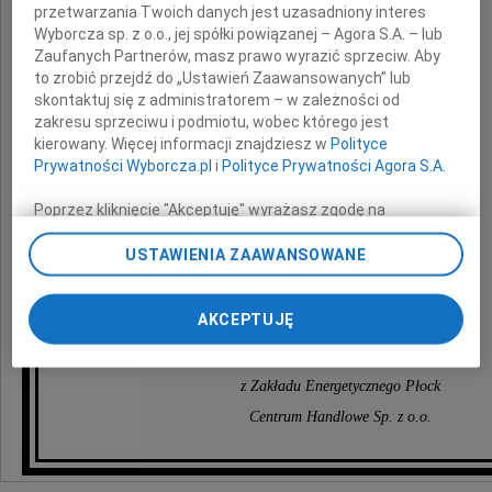
przetwarzania Twoich danych jest uzasadniony interes
oraz
Wyborcza sp. z o.o., jej spółki powiązanej – Agora S.A. – lub
Zaufanych Partnerów, masz prawo wyrazić sprzeciw. Aby
Rodzinie
to zrobić przejdź do „Ustawień Zaawansowanych” lub
skontaktuj się z administratorem – w zależności od
zakresu sprzeciwu i podmiotu, wobec którego jest
wyrazy głębokiego współczucia
kierowany. Więcej informacji znajdziesz w
Polityce
z powodu śmierci
Prywatności Wyborcza.pl
i
Polityce Prywatności Agora S.A.
Poprzez kliknięcie "Akceptuję" wyrażasz zgodę na
Mamy
zainstalowanie i przechowywanie plików typu cookie
Wyborczej sp. z o. o. jej Zaufanych Partnerów i Agora S.A.
USTAWIENIA ZAAWANSOWANE
na Twoim urządzeniu końcowym. Możesz też w każdej
składają
chwili zmienić swoje preferencje dot. plików cookie,
ponownie wywołując narzędzie do zarządzania Twoimi
AKCEPTUJĘ
preferencjami dot. przetwarzania danych poprzez
Zarząd oraz koleżanki i koledzy
odnośnik „Ustawienia prywatności” w stopce serwisu i
przechodząc do sekcji „Ustawienia zaawansowane”.
z Zakładu Energetycznego Płock
Zmiana ustawień plików cookie możliwa jest także za
Centrum Handlowe Sp. z o.o.
pomocą ustawień przeglądarki.
My, nasi Zaufani Partnerzy i Agora S.A. możemy