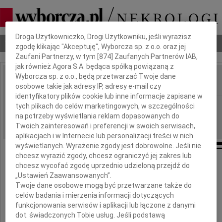
Dbamy o Twoją prywatność
Droga Użytkowniczko, Drogi Użytkowniku, jeśli wyrazisz
Nekrologi
Odeszli
Poradnik pogrzebowy
zgodę klikając "Akceptuję", Wyborcza sp. z o.o. oraz jej
Zaufani Partnerzy, w tym [
874
] Zaufanych Partnerów IAB,
jak również Agora S.A. będąca spółką powiązaną z
Wyborcza sp. z o.o., będą przetwarzać Twoje dane
osobowe takie jak adresy IP, adresy e-mail czy
IMIĘ I NAZWISKO:
identyfikatory plików cookie lub inne informacje zapisane w
Częstochowa
tych plikach do celów marketingowych, w szczególności
REGION:
na potrzeby wyświetlania reklam dopasowanych do
16.03.2012
DATA EMISJI:
Twoich zainteresowań i preferencji w swoich serwisach,
aplikacjach i w Internecie lub personalizacji treści w nich
wyświetlanych. Wyrażenie zgody jest dobrowolne. Jeśli nie
chcesz wyrazić zgody, chcesz ograniczyć jej zakres lub
Wyrazy głębokiego współczucia
chcesz wycofać zgodę uprzednio udzieloną przejdź do
„Ustawień Zaawansowanych”.
Twoje dane osobowe mogą być przetwarzane także do
Panu dr. profesorowi AJD w Częstochowie
celów badania i mierzenia informacji dotyczących
Arkadiuszowi Wudarskiemu
funkcjonowania serwisów i aplikacji lub łączone z danymi
dot. świadczonych Tobie usług. Jeśli podstawą