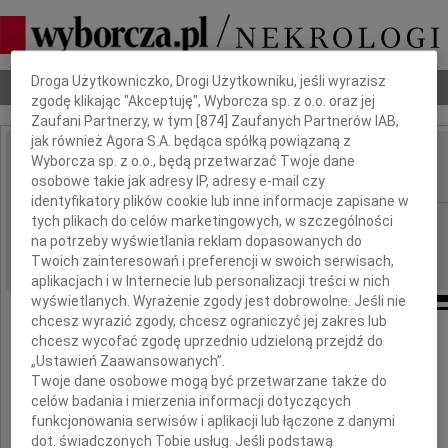
Dbamy o Twoją prywatność
Droga Użytkowniczko, Drogi Użytkowniku, jeśli wyrazisz
Nekrologi
Odeszli
Poradnik pogrzebowy
zgodę klikając "Akceptuję", Wyborcza sp. z o.o. oraz jej
Zaufani Partnerzy, w tym [
874
] Zaufanych Partnerów IAB,
jak również Agora S.A. będąca spółką powiązaną z
Wyborcza sp. z o.o., będą przetwarzać Twoje dane
Jadwiga Schulz
IMIĘ I NAZWISKO:
osobowe takie jak adresy IP, adresy e-mail czy
identyfikatory plików cookie lub inne informacje zapisane w
tych plikach do celów marketingowych, w szczególności
Warszawa
REGION:
na potrzeby wyświetlania reklam dopasowanych do
27.07.2009
DATA EMISJI:
Twoich zainteresowań i preferencji w swoich serwisach,
aplikacjach i w Internecie lub personalizacji treści w nich
wyświetlanych. Wyrażenie zgody jest dobrowolne. Jeśli nie
chcesz wyrazić zgody, chcesz ograniczyć jej zakres lub
chcesz wycofać zgodę uprzednio udzieloną przejdź do
Z głębokim smutkiem żegnamy
„Ustawień Zaawansowanych”.
Twoje dane osobowe mogą być przetwarzane także do
celów badania i mierzenia informacji dotyczących
funkcjonowania serwisów i aplikacji lub łączone z danymi
dot. świadczonych Tobie usług. Jeśli podstawą