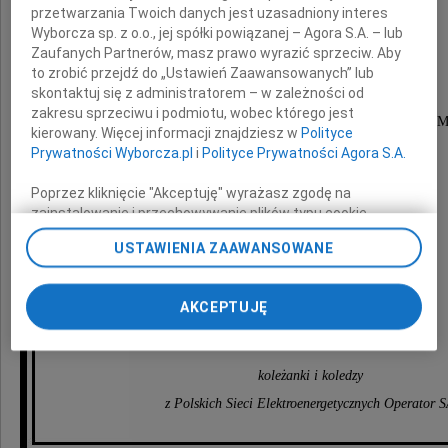
przetwarzania Twoich danych jest uzasadniony interes
Wyborcza sp. z o.o., jej spółki powiązanej – Agora S.A. – lub
Jadwigę Schulz
Zaufanych Partnerów, masz prawo wyrazić sprzeciw. Aby
to zrobić przejdź do „Ustawień Zaawansowanych” lub
skontaktuj się z administratorem – w zależności od
zakresu sprzeciwu i podmiotu, wobec którego jest
długoletniego pracownika Państwowej Dyspozycji M
kierowany. Więcej informacji znajdziesz w
Polityce
Prywatności Wyborcza.pl
i
Polityce Prywatności Agora S.A.
Rodzinie i Najbliższym
Poprzez kliknięcie "Akceptuję" wyrażasz zgodę na
zainstalowanie i przechowywanie plików typu cookie
Wyborczej sp. z o. o. jej Zaufanych Partnerów i Agora S.A.
USTAWIENIA ZAAWANSOWANE
na Twoim urządzeniu końcowym. Możesz też w każdej
wyrazy szczerego współczucia
chwili zmienić swoje preferencje dot. plików cookie,
ponownie wywołując narzędzie do zarządzania Twoimi
AKCEPTUJĘ
preferencjami dot. przetwarzania danych poprzez
składają
odnośnik „Ustawienia prywatności” w stopce serwisu i
przechodząc do sekcji „Ustawienia zaawansowane”.
Zmiana ustawień plików cookie możliwa jest także za
koleżanki i koledzy
pomocą ustawień przeglądarki.
z Polskich Sieci Elektroenergetycznych Operator 
My, nasi Zaufani Partnerzy i Agora S.A. możemy