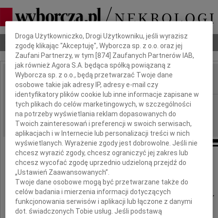
Dbamy o Twoją prywatność
Droga Użytkowniczko, Drogi Użytkowniku, jeśli wyrazisz
Nekrologi
Odeszli
Poradnik pogrzebowy
zgodę klikając "Akceptuję", Wyborcza sp. z o.o. oraz jej
Zaufani Partnerzy, w tym [
874
] Zaufanych Partnerów IAB,
jak również Agora S.A. będąca spółką powiązaną z
Wyborcza sp. z o.o., będą przetwarzać Twoje dane
osobowe takie jak adresy IP, adresy e-mail czy
IMIĘ I NAZWISKO:
identyfikatory plików cookie lub inne informacje zapisane w
Kraków
tych plikach do celów marketingowych, w szczególności
REGION:
na potrzeby wyświetlania reklam dopasowanych do
16.12.2009
DATA EMISJI:
Twoich zainteresowań i preferencji w swoich serwisach,
aplikacjach i w Internecie lub personalizacji treści w nich
wyświetlanych. Wyrażenie zgody jest dobrowolne. Jeśli nie
chcesz wyrazić zgody, chcesz ograniczyć jej zakres lub
chcesz wycofać zgodę uprzednio udzieloną przejdź do
Z głębokim żalem zawiadamiamy,
„Ustawień Zaawansowanych”.
że w dniu 14 grudnia 2009 roku,
Twoje dane osobowe mogą być przetwarzane także do
celów badania i mierzenia informacji dotyczących
po ciężkiej i długiej chorobie, w wieku 83 lat,
funkcjonowania serwisów i aplikacji lub łączone z danymi
opatrzony świętymi sakramentami,
dot. świadczonych Tobie usług. Jeśli podstawą