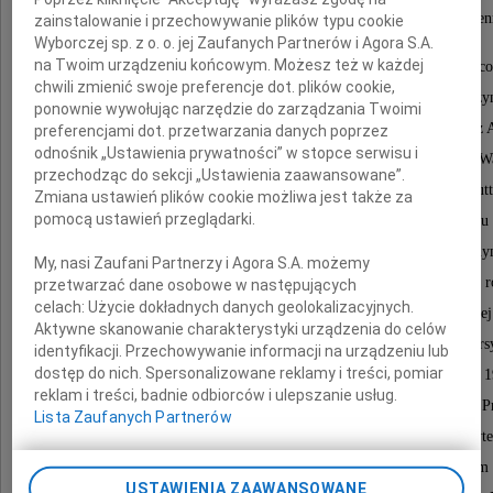
II wojny światowej. Rodzina wraz z rodzeństwem Pana profesora Hen
zainstalowanie i przechowywanie plików typu cookie
wysiedlona do Generalnego Gubernatorstwa,
Wyborczej sp. z o. o. jej Zaufanych Partnerów i Agora S.A.
na Twoim urządzeniu końcowym. Możesz też w każdej
gdzie w okresie niemieckiej okupacji Profesor prac
chwili zmienić swoje preferencje dot. plików cookie,
i uczył się na tajnych kompletach, jednocześnie biorąc czy
ponownie wywołując narzędzie do zarządzania Twoimi
w konspiracyjnej walce z okupantem jako żołnierz 
preferencjami dot. przetwarzania danych poprzez
odnośnik „Ustawienia prywatności” w stopce serwisu i
Aresztowany przez gestapo i uwięziony na Pawiaku w W
przechodząc do sekcji „Ustawienia zaawansowane”.
został deportowany do obozu koncentracyjnego Stutt
Zmiana ustawień plików cookie możliwa jest także za
pomocą ustawień przeglądarki.
Po wojnie w 1946 roku zdał maturę i w tym samym roku 
studia wyższe na Wydziale Prawno-Ekonomiczn
My, nasi Zaufani Partnerzy i Agora S.A. możemy
Uniwersytetu Toruńskiego, które ukończył w 1950 r
przetwarzać dane osobowe w następujących
celach:
Użycie dokładnych danych geolokalizacyjnych.
uzyskując stopień magistra prawa. Po krótko trwającej
Aktywne skanowanie charakterystyki urządzenia do celów
w charakterze nauczyciela akademickiego na Uniwersy
identyfikacji. Przechowywanie informacji na urządzeniu lub
dostęp do nich. Spersonalizowane reklamy i treści, pomiar
Mikołaja Kopernika w Toruniu, od roku akademickiego 
reklam i treści, badnie odbiorców i ulepszanie usług.
rozpoczął pracę naukowo-dydaktyczną w Katedrze P
Lista Zaufanych Partnerów
Administracyjnego na Wydziale Prawa Uniwersyte
Marii Curie-Skłodowskiej w Lublinie. Z początkiem
USTAWIENIA ZAAWANSOWANE