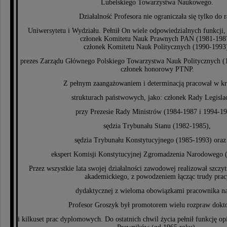
Lubelskiego Towarzystwa Naukowego.
Działalność Profesora nie ograniczała się tylko do 
Uniwersytetu i Wydziału. Pełnił On wiele odpowiedzialnych funkcji,
członek Komitetu Nauk Prawnych PAN (1981-198
członek Komitetu Nauk Politycznych (1990-1993
prezes Zarządu Głównego Polskiego Towarzystwa Nauk Politycznych (1
członek honorowy PTNP.
Z pełnym zaangażowaniem i determinacją pracował w k
strukturach państwowych, jako: członek Rady Legisla
przy Prezesie Rady Ministrów (1984-1987 i 1994-19
sędzia Trybunału Stanu (1982-1985),
sędzia Trybunału Konstytucyjnego (1985-1993) oraz
ekspert Komisji Konstytucyjnej Zgromadzenia Narodowego 
Przez wszystkie lata swojej działalności zawodowej realizował szczyt
akademickiego, z powodzeniem łącząc trudy prac
dydaktycznej z wieloma obowiązkami pracownika na
Profesor Groszyk był promotorem wielu rozpraw dokt
i kilkuset prac dyplomowych. Do ostatnich chwil życia pełnił funkcję 