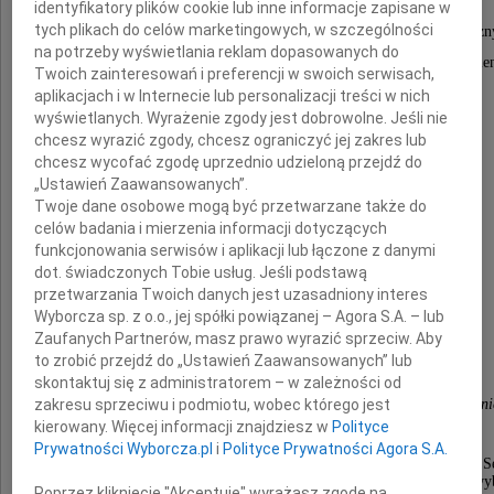
identyfikatory plików cookie lub inne informacje zapisane w
tych plikach do celów marketingowych, w szczególności
Przez ostatnie miesiące Jego życie było dramatycz
na potrzeby wyświetlania reklam dopasowanych do
zmaganiem z poczuciem własnej bezsilności i cierpie
Twoich zainteresowań i preferencji w swoich serwisach,
aplikacjach i w Internecie lub personalizacji treści w nich
wyświetlanych. Wyrażenie zgody jest dobrowolne. Jeśli nie
Synowi i Rodzinie
chcesz wyrazić zgody, chcesz ograniczyć jej zakres lub
chcesz wycofać zgodę uprzednio udzieloną przejdź do
„Ustawień Zaawansowanych”.
wyrazy głębokiego współczucia
Twoje dane osobowe mogą być przetwarzane także do
z powodu śmierci
celów badania i mierzenia informacji dotyczących
funkcjonowania serwisów i aplikacji lub łączone z danymi
Pana profesora dr. hab. Henryka Groszyka
dot. świadczonych Tobie usług. Jeśli podstawą
przetwarzania Twoich danych jest uzasadniony interes
składają
Wyborcza sp. z o.o., jej spółki powiązanej – Agora S.A. – lub
Zaufanych Partnerów, masz prawo wyrazić sprzeciw. Aby
to zrobić przejdź do „Ustawień Zaawansowanych” lub
Dzieka, Rada Wydziału i pracownicy
skontaktuj się z administratorem – w zależności od
Wydziału Prawa i Administracji UMCS w Lublini
zakresu sprzeciwu i podmiotu, wobec którego jest
kierowany. Więcej informacji znajdziesz w
Polityce
Prywatności Wyborcza.pl
i
Polityce Prywatności Agora S.A.
Profesor Henryk Groszyk urodził się 2 października 1926 roku w S
w rodzinie urzędniczej. Naukę w szkole przerwał w
Poprzez kliknięcie "Akceptuję" wyrażasz zgodę na