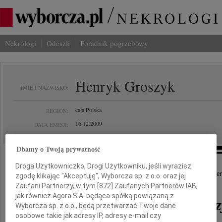
Nekrologi
Odeszli
Poradnik pogrzebowy
Henryk Groszyk
IMIĘ I NAZWISKO:
cała Polska
REGION:
16.12.2009
DATA EMISJI:
Dbamy o Twoją prywatność
Droga Użytkowniczko, Drogi Użytkowniku, jeśli wyrazisz
Z głębokim żalem przyjęliśmy wiadomość o śmier
zgodę klikając "Akceptuję", Wyborcza sp. z o.o. oraz jej
Zaufani Partnerzy, w tym [
872
] Zaufanych Partnerów IAB,
jak również Agora S.A. będąca spółką powiązaną z
profesora Henryka Gros
Wyborcza sp. z o.o., będą przetwarzać Twoje dane
osobowe takie jak adresy IP, adresy e-mail czy