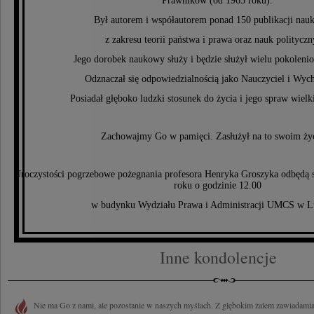
Prawników (od 1965 roku).
Był autorem i współautorem ponad 150 publikacji na
z zakresu teorii państwa i prawa oraz nauk polityczn
Jego dorobek naukowy służy i będzie służył wielu pokolen
Odznaczał się odpowiedzialnością jako Nauczyciel i Wy
Posiadał głęboko ludzki stosunek do życia i jego spraw wielk
Zachowajmy Go w pamięci. Zasłużył na to swoim ży
Uroczystości pogrzebowe pożegnania profesora Henryka Groszyka odbędą s
roku o godzinie 12.00
w budynku Wydziału Prawa i Administracji UMCS w Lu
Inne kondolencje
Nie ma Go z nami, ale pozostanie w naszych myślach. Z głębokim żalem zawiadami