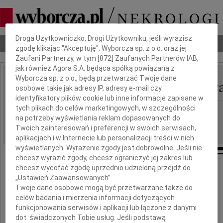
Dbamy o Twoją prywatność
Droga Użytkowniczko, Drogi Użytkowniku, jeśli wyrazisz
Nekrologi
Odeszli
Poradnik pogrzebowy
zgodę klikając "Akceptuję", Wyborcza sp. z o.o. oraz jej
Zaufani Partnerzy, w tym [
872
] Zaufanych Partnerów IAB,
jak również Agora S.A. będąca spółką powiązaną z
Wyborcza sp. z o.o., będą przetwarzać Twoje dane
Przemysław Z Drozdowa
IMIĘ I NAZWISKO:
osobowe takie jak adresy IP, adresy e-mail czy
identyfikatory plików cookie lub inne informacje zapisane w
tych plikach do celów marketingowych, w szczególności
cała Polska
REGION:
na potrzeby wyświetlania reklam dopasowanych do
16.12.2009
DATA EMISJI:
Twoich zainteresowań i preferencji w swoich serwisach,
aplikacjach i w Internecie lub personalizacji treści w nich
wyświetlanych. Wyrażenie zgody jest dobrowolne. Jeśli nie
chcesz wyrazić zgody, chcesz ograniczyć jej zakres lub
chcesz wycofać zgodę uprzednio udzieloną przejdź do
12 grudnia 2009 roku,
„Ustawień Zaawansowanych”.
po ciężkiej chorobie, zmarł
Twoje dane osobowe mogą być przetwarzane także do
celów badania i mierzenia informacji dotyczących
funkcjonowania serwisów i aplikacji lub łączone z danymi
dot. świadczonych Tobie usług. Jeśli podstawą