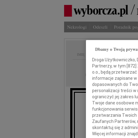
Nekrologi
Odeszli
Poradnik p
Dbamy o Twoją prywa
IMIĘ I NAZWISKO:
Droga Użytkowniczko, Dr
Warszawa
Partnerzy, w tym [
872
]
REGION:
o.o., będą przetwarzać 
16.12.2009
DATA EMISJI:
informacje zapisane w
dopasowanych do Twoich
personalizacji treści 
ograniczyć jej zakres
Twoje dane osobowe mo
funkcjonowania serwisó
11 grudni
przetwarzania Twoich da
Zaufanych Partnerów, 
skontaktuj się z admin
Więcej informacji znaj