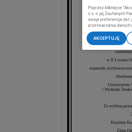
Poprzez kliknięcie "Ak
z o. o. jej Zaufanych 
swoje preferencje dot.
Wa
przetwarzania danych 
„Ustawienia zaawansow
AKCEPTUJĘ
My, nasi Zaufani Part
dokładnych danych geol
wieloletn
Przechowywanie informa
w II Liceum Og
treści, badnie odbiorcó
wspaniała wychowawczyni
Absolwent
Uniwersytetu 
i Wydziału Dosko
Za wybitną prac
Krzyżem Kaw
Złotą Od