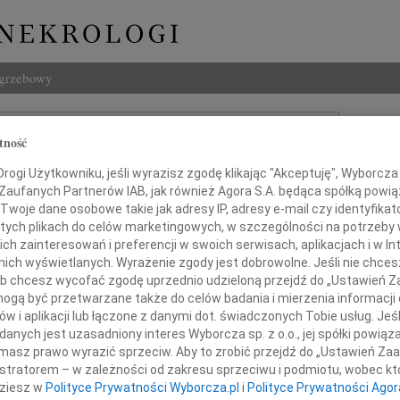
ogrzebowy
Szukaj
tność
Imię i na
ogi Użytkowniku, jeśli wyrazisz zgodę klikając "Akceptuję", Wyborcza sp
 Zaufanych Partnerów IAB, jak również Agora S.A. będąca spółką powi
Twoje dane osobowe takie jak adresy IP, adresy e-mail czy identyfikato
 tych plikach do celów marketingowych, w szczególności na potrzeby 
INNE NE
 zainteresowań i preferencji w swoich serwisach, aplikacjach i w Int
w nich wyświetlanych. Wyrażenie zgody jest dobrowolne. Jeśli nie chce
Marek
 lub chcesz wycofać zgodę uprzednio udzieloną przejdź do „Ustawień
Ze sm
gą być przetwarzane także do celów badania i mierzenia informacji
Mari
w i aplikacji lub łączone z danymi dot. świadczonych Tobie usług. Jeś
a 2009 roku zmarła w wieku 90 lat
Gdyby
nych jest uzasadniony interes Wyborcza sp. z o.o., jej spółki powiąza
Andrz
masz prawo wyrazić sprzeciw. Aby to zrobić przejdź do „Ustawień Z
Z wie
istratorem – w zależności od zakresu sprzeciwu i podmiotu, wobec któ
Andrz
dziesz w
Polityce Prywatności Wyborcza.pl
i
Polityce Prywatności Agor
Z głę