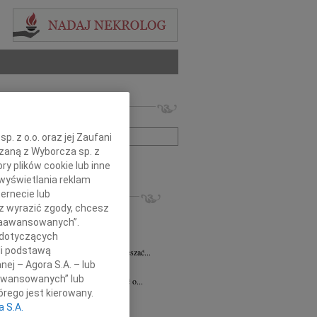
 nekrologów i wspomnień
zwisko lub numer ogłoszenia:
. z o.o. oraz jej Zaufani
ązaną z Wyborcza sp. z
+ szukanie zaawansowane
ry plików cookie lub inne
wyświetlania reklam
KROLOGI
ernecie lub
sz wyrazić zgody, chcesz
 Pliszkiewicz
05.08.2026
Warszawa
 Zaawansowanych”.
utkiem żegnamy Profesora Marka...
 dotyczących
anna Szymańska
04.08.2026
Warszawa
li podstawą
 miłość mogła uzdrawiać a łzy wskrzeszać...
nej – Agora S.A. – lub
ej Gołaszewski
04.08.2026
Warszawa
aawansowanych” lub
lkim smutkiem przyjęliśmy wiadomość o...
rego jest kierowany.
ej Perzanowski
03.08.2026
Warszawa
a S.A.
bokim smutkiem i niedowierzaniem...