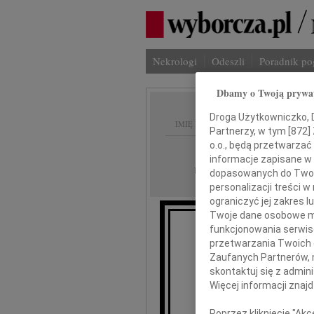
Nekrologi
Odeszli
Poradnik p
Dbamy o Twoją prywa
Droga Użytkowniczko, Dr
IMIĘ I NAZWISKO:
Partnerzy, w tym [
872
]
o.o., będą przetwarzać 
Płock
REGION:
informacje zapisane w
14.03.2012
DATA EMISJI:
dopasowanych do Twoich
personalizacji treści 
ograniczyć jej zakres
Twoje dane osobowe mo
funkcjonowania serwisó
przetwarzania Twoich da
Zaufanych Partnerów, 
Tade
skontaktuj się z admin
Więcej informacji znaj
wyr
Poprzez kliknięcie "Ak