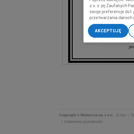
z o. o. jej Zaufanych 
swoje preferencje dot.
przetwarzania danych 
„Ustawienia zaawansow
AKCEPTUJĘ
My, nasi Zaufani Part
dokładnych danych geol
pr
Przechowywanie informa
treści, badnie odbiorcó
Copyright © Wyborcza sp. z o.o.
O nas
St
Ustawienia prywatności