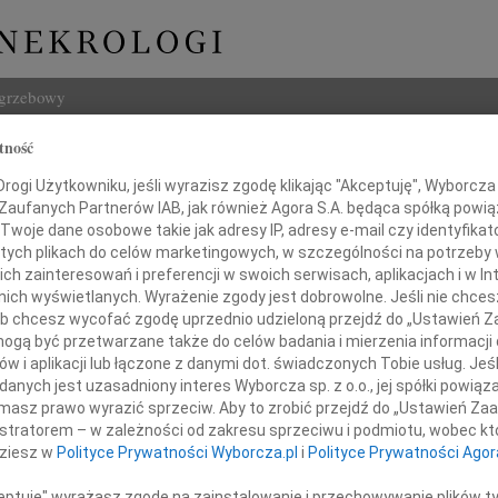
ogrzebowy
tność
Szukaj
ogi Użytkowniku, jeśli wyrazisz zgodę klikając "Akceptuję", Wyborcza sp
Imię i na
 Zaufanych Partnerów IAB, jak również Agora S.A. będąca spółką powi
Twoje dane osobowe takie jak adresy IP, adresy e-mail czy identyfikato
 tych plikach do celów marketingowych, w szczególności na potrzeby 
 zainteresowań i preferencji w swoich serwisach, aplikacjach i w Int
w nich wyświetlanych. Wyrażenie zgody jest dobrowolne. Jeśli nie chce
INNE NE
 lub chcesz wycofać zgodę uprzednio udzieloną przejdź do „Ustawień
16.0
gą być przetwarzane także do celów badania i mierzenia informacji
Wyraz
w i aplikacji lub łączone z danymi dot. świadczonych Tobie usług. Jeś
Panu
Cezar
nych jest uzasadniony interes Wyborcza sp. z o.o., jej spółki powiąza
Z głę
masz prawo wyrazić sprzeciw. Aby to zrobić przejdź do „Ustawień Z
uszowi Kowalskiemu
29.0
istratorem – w zależności od zakresu sprzeciwu i podmiotu, wobec któ
Nasze
dziesz w
Polityce Prywatności Wyborcza.pl
i
Polityce Prywatności Agor
19.0
azy głębokiego współczucia
Nasze
ceptuję" wyrażasz zgodę na zainstalowanie i przechowywanie plików t