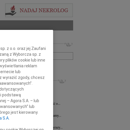
 nekrologów i wspomnień
. z o.o. oraz jej Zaufani
zwisko lub numer ogłoszenia:
ązaną z Wyborcza sp. z
ry plików cookie lub inne
wyświetlania reklam
+ szukanie zaawansowane
ernecie lub
sz wyrazić zgody, chcesz
KROLOGI
 Zaawansowanych”.
7.2026
Płock
 dotyczących
y głębokiego współczucia dla Pani...
li podstawą
y Fijałkowski
03.07.2026
Warszawa
nej – Agora S.A. – lub
bokim smutkiem przyjęliśmy wiadomość o...
aawansowanych” lub
6.2026
Płock
rego jest kierowany.
j Koleżance Julicie Kalinowskiej składamy...
a S.A.
6.2026
Płock
j Koleżance Wioletcie Czajkowskiej wyrazy...
ypu cookie Wyborczej sp.