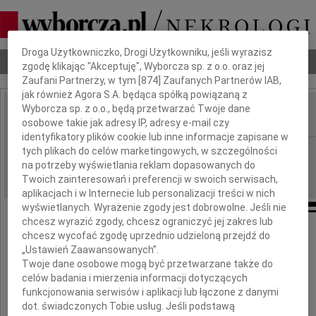
Dbamy o Twoją prywatność
Droga Użytkowniczko, Drogi Użytkowniku, jeśli wyrazisz
Nekrologi
Odeszli
Poradnik pogrzebowy
zgodę klikając "Akceptuję", Wyborcza sp. z o.o. oraz jej
Zaufani Partnerzy, w tym [
874
] Zaufanych Partnerów IAB,
jak również Agora S.A. będąca spółką powiązaną z
Wyborcza sp. z o.o., będą przetwarzać Twoje dane
osobowe takie jak adresy IP, adresy e-mail czy
IMIĘ I NAZWISKO:
identyfikatory plików cookie lub inne informacje zapisane w
Płock
tych plikach do celów marketingowych, w szczególności
REGION:
na potrzeby wyświetlania reklam dopasowanych do
09.03.2012
DATA EMISJI:
Twoich zainteresowań i preferencji w swoich serwisach,
aplikacjach i w Internecie lub personalizacji treści w nich
wyświetlanych. Wyrażenie zgody jest dobrowolne. Jeśli nie
chcesz wyrazić zgody, chcesz ograniczyć jej zakres lub
chcesz wycofać zgodę uprzednio udzieloną przejdź do
Pani
„Ustawień Zaawansowanych”.
Twoje dane osobowe mogą być przetwarzane także do
celów badania i mierzenia informacji dotyczących
Annie Walczak
funkcjonowania serwisów i aplikacji lub łączone z danymi
dot. świadczonych Tobie usług. Jeśli podstawą