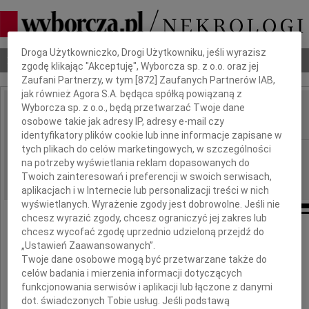
Dbamy o Twoją prywatność
Droga Użytkowniczko, Drogi Użytkowniku, jeśli wyrazisz
Nekrologi
Odeszli
Poradnik pogrzebowy
zgodę klikając "Akceptuję", Wyborcza sp. z o.o. oraz jej
Zaufani Partnerzy, w tym [
872
] Zaufanych Partnerów IAB,
jak również Agora S.A. będąca spółką powiązaną z
Wyborcza sp. z o.o., będą przetwarzać Twoje dane
Jan Maj
osobowe takie jak adresy IP, adresy e-mail czy
IMIĘ I NAZWISKO:
identyfikatory plików cookie lub inne informacje zapisane w
tych plikach do celów marketingowych, w szczególności
Kraków
REGION:
na potrzeby wyświetlania reklam dopasowanych do
09.03.2012
DATA EMISJI:
Twoich zainteresowań i preferencji w swoich serwisach,
aplikacjach i w Internecie lub personalizacji treści w nich
wyświetlanych. Wyrażenie zgody jest dobrowolne. Jeśli nie
chcesz wyrazić zgody, chcesz ograniczyć jej zakres lub
chcesz wycofać zgodę uprzednio udzieloną przejdź do
„Ustawień Zaawansowanych”.
W dniu 4 marca 2012 roku zmarł
Twoje dane osobowe mogą być przetwarzane także do
celów badania i mierzenia informacji dotyczących
funkcjonowania serwisów i aplikacji lub łączone z danymi
dot. świadczonych Tobie usług. Jeśli podstawą