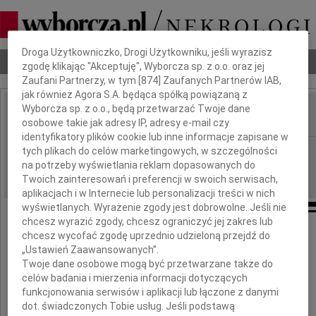
Dbamy o Twoją prywatność
Droga Użytkowniczko, Drogi Użytkowniku, jeśli wyrazisz
Nekrologi
Odeszli
Poradnik pogrzebowy
zgodę klikając "Akceptuję", Wyborcza sp. z o.o. oraz jej
Zaufani Partnerzy, w tym [
874
] Zaufanych Partnerów IAB,
jak również Agora S.A. będąca spółką powiązaną z
Wyborcza sp. z o.o., będą przetwarzać Twoje dane
osobowe takie jak adresy IP, adresy e-mail czy
IMIĘ I NAZWISKO:
identyfikatory plików cookie lub inne informacje zapisane w
Płock
tych plikach do celów marketingowych, w szczególności
REGION:
na potrzeby wyświetlania reklam dopasowanych do
09.03.2012
DATA EMISJI:
Twoich zainteresowań i preferencji w swoich serwisach,
aplikacjach i w Internecie lub personalizacji treści w nich
wyświetlanych. Wyrażenie zgody jest dobrowolne. Jeśli nie
chcesz wyrazić zgody, chcesz ograniczyć jej zakres lub
Pani
chcesz wycofać zgodę uprzednio udzieloną przejdź do
„Ustawień Zaawansowanych”.
Twoje dane osobowe mogą być przetwarzane także do
Mariannie Wróbel
celów badania i mierzenia informacji dotyczących
funkcjonowania serwisów i aplikacji lub łączone z danymi
wyrazy głębokiego współczucia
dot. świadczonych Tobie usług. Jeśli podstawą