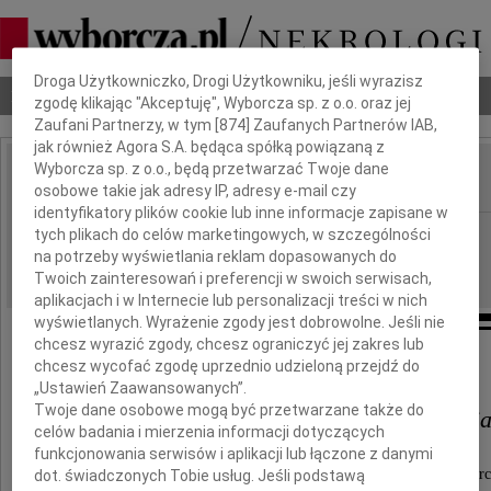
Dbamy o Twoją prywatność
Droga Użytkowniczko, Drogi Użytkowniku, jeśli wyrazisz
Nekrologi
Odeszli
Poradnik pogrzebowy
zgodę klikając "Akceptuję", Wyborcza sp. z o.o. oraz jej
Zaufani Partnerzy, w tym [
874
] Zaufanych Partnerów IAB,
jak również Agora S.A. będąca spółką powiązaną z
Wyborcza sp. z o.o., będą przetwarzać Twoje dane
osobowe takie jak adresy IP, adresy e-mail czy
IMIĘ I NAZWISKO:
identyfikatory plików cookie lub inne informacje zapisane w
Poznań
tych plikach do celów marketingowych, w szczególności
REGION:
na potrzeby wyświetlania reklam dopasowanych do
08.03.2012
DATA EMISJI:
Twoich zainteresowań i preferencji w swoich serwisach,
aplikacjach i w Internecie lub personalizacji treści w nich
wyświetlanych. Wyrażenie zgody jest dobrowolne. Jeśli nie
chcesz wyrazić zgody, chcesz ograniczyć jej zakres lub
Drogim współpracownikom
chcesz wycofać zgodę uprzednio udzieloną przejdź do
„Ustawień Zaawansowanych”.
Twoje dane osobowe mogą być przetwarzane także do
Annie Losiak i Tomaszowi Losi
celów badania i mierzenia informacji dotyczących
funkcjonowania serwisów i aplikacji lub łączone z danymi
wyrazy głębokiego współczucia z powodu śmierc
dot. świadczonych Tobie usług. Jeśli podstawą