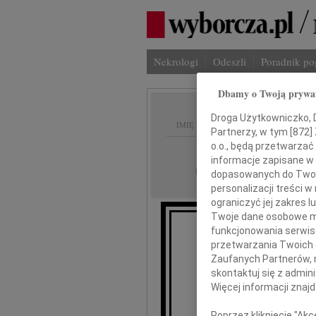
Nekrologi
Odeszli
Poradnik p
Dbamy o Twoją prywa
Droga Użytkowniczko, Dr
IMIĘ I NAZWISKO:
Partnerzy, w tym [
872
]
o.o., będą przetwarzać 
Szczecin
REGION:
informacje zapisane w
08.03.2012
DATA EMISJI:
dopasowanych do Twoich
personalizacji treści 
ograniczyć jej zakres
Twoje dane osobowe mo
funkcjonowania serwisó
Z głę
przetwarzania Twoich da
Zaufanych Partnerów, 
skontaktuj się z admin
Więcej informacji znaj
Jer
Poprzez kliknięcie "Ak