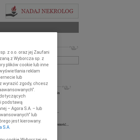
 nekrologów i wspomnień
. z o.o. oraz jej Zaufani
zwisko lub numer ogłoszenia:
ązaną z Wyborcza sp. z
ry plików cookie lub inne
wyświetlania reklam
+ szukanie zaawansowane
ernecie lub
sz wyrazić zgody, chcesz
KROLOGI
 Zaawansowanych”.
andra Szpaczyńska
29.07.2026
Szczecin
 dotyczących
lkim smutkiem i żalem przyjąłem...
li podstawą
7.2026
Szczecin
nej – Agora S.A. – lub
mec. Joannie Martyniuk-Plasze wyrazy...
aawansowanych” lub
rd Ciupak
08.07.2026
Szczecin
rego jest kierowany.
lkim smutkiem i żalem przyjąłem wiadomość...
a S.A.
sław Pietrzak
25.06.2026
Szczecin
lkim smutkiem i żalem przyjąłem...
ypu cookie Wyborczej sp.