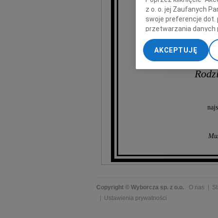
z o. o. jej Zaufanych 
wieloletniego Prz
swoje preferencje dot.
Przew
przetwarzania danych 
ds.
„Ustawienia zaawansow
a także Członka
AKCEPTUJĘ
My, nasi Zaufani Part
dokładnych danych geol
Rodzi
Przechowywanie informa
treści, badnie odbiorcó
naj
Muz
Copyright © Wyborcza sp. z o.o.
O nas
St
Ustawienia prywatności