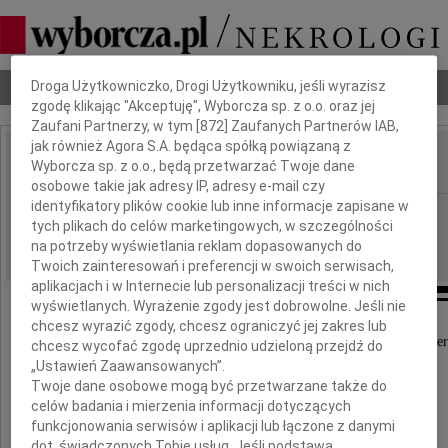
Dbamy o Twoją prywatność
Nekrologi
Odeszli
Poradnik pogrzebowy
Droga Użytkowniczko, Drogi Użytkowniku, jeśli wyrazisz
zgodę klikając "Akceptuję", Wyborcza sp. z o.o. oraz jej
Zaufani Partnerzy, w tym [
872
] Zaufanych Partnerów IAB,
jak również Agora S.A. będąca spółką powiązaną z
Wyborcza sp. z o.o., będą przetwarzać Twoje dane
IMIĘ I NAZWISKO:
osobowe takie jak adresy IP, adresy e-mail czy
identyfikatory plików cookie lub inne informacje zapisane w
Szczecin
REGION:
tych plikach do celów marketingowych, w szczególności
06.03.2012
DATA EMISJI:
na potrzeby wyświetlania reklam dopasowanych do
Twoich zainteresowań i preferencji w swoich serwisach,
aplikacjach i w Internecie lub personalizacji treści w nich
wyświetlanych. Wyrażenie zgody jest dobrowolne. Jeśli nie
chcesz wyrazić zgody, chcesz ograniczyć jej zakres lub
Z głębokim żalem przyjęliśmy wiadomość o śmier
chcesz wycofać zgodę uprzednio udzieloną przejdź do
„Ustawień Zaawansowanych”.
Twoje dane osobowe mogą być przetwarzane także do
dr. hab. prof. US
celów badania i mierzenia informacji dotyczących
funkcjonowania serwisów i aplikacji lub łączone z danymi
Jerzego Stelmacha
dot. świadczonych Tobie usług. Jeśli podstawą