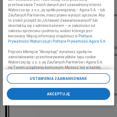
przetwarzania Twoich danych jest uzasadniony interes
Wyborcza sp. z o.o., jej spółki powiązanej – Agora S.A. – lub
Zaufanych Partnerów, masz prawo wyrazić sprzeciw. Aby
byłego Dziekana Wydziału Matematyczno-Fizyczn
to zrobić przejdź do „Ustawień Zaawansowanych” lub
Uniwersytetu Szczecińskiego,
skontaktuj się z administratorem – w zależności od
wybitnego naukowca i popularyzatora fizyki.
zakresu sprzeciwu i podmiotu, wobec którego jest
kierowany. Więcej informacji znajdziesz w
Polityce
Prywatności Wyborcza.pl
i
Polityce Prywatności Agora S.A.
W osobie Pana Profesora nauka traci wybitnego specja
Poprzez kliknięcie "Akceptuję" wyrażasz zgodę na
autora licznych publikacji naukowych, cenionego wykł
zainstalowanie i przechowywanie plików typu cookie
Wyborczej sp. z o. o. jej Zaufanych Partnerów i Agora S.A.
Człowieka życzliwego i oddanego studentom
na Twoim urządzeniu końcowym. Możesz też w każdej
oraz przyjaciołom i kolegom
chwili zmienić swoje preferencje dot. plików cookie,
ponownie wywołując narzędzie do zarządzania Twoimi
USTAWIENIA ZAAWANSOWANE
preferencjami dot. przetwarzania danych poprzez
Dziekan, Rada Wydziału i pracownicy
odnośnik „Ustawienia prywatności” w stopce serwisu i
przechodząc do sekcji „Ustawienia zaawansowane”.
AKCEPTUJĘ
Wydziału Prawa i Administracji Uniwersytetu Szczeciń
Zmiana ustawień plików cookie możliwa jest także za
pomocą ustawień przeglądarki.
My, nasi Zaufani Partnerzy i Agora S.A. możemy