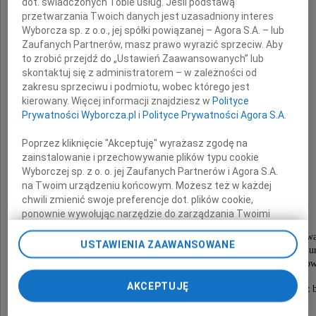
dot. świadczonych Tobie usług. Jeśli podstawą
przetwarzania Twoich danych jest uzasadniony interes
Z
Wyborcza sp. z o.o., jej spółki powiązanej – Agora S.A. – lub
Zaufanych Partnerów, masz prawo wyrazić sprzeciw. Aby
Rodzinami i Bliskimi Ofiar
to zrobić przejdź do „Ustawień Zaawansowanych” lub
skontaktuj się z administratorem – w zależności od
zakresu sprzeciwu i podmiotu, wobec którego jest
kierowany. Więcej informacji znajdziesz w
Polityce
tej tragedii łączę się w żałobie
Prywatności Wyborcza.pl
i
Polityce Prywatności Agora S.A.
Poprzez kliknięcie "Akceptuję" wyrażasz zgodę na
zainstalowanie i przechowywanie plików typu cookie
składając
Wyborczej sp. z o. o. jej Zaufanych Partnerów i Agora S.A.
na Twoim urządzeniu końcowym. Możesz też w każdej
szczere wyrazy współczucia.
chwili zmienić swoje preferencje dot. plików cookie,
ponownie wywołując narzędzie do zarządzania Twoimi
Wszystkim osobom rannym w tej katastrofie,
preferencjami dot. przetwarzania danych poprzez
a także tym, którzy ocaleli z niej bez fizycznego szw
odnośnik „Ustawienia prywatności” w stopce serwisu i
USTAWIENIA ZAAWANSOWANE
ale w sercach i umysłach noszą wielki psychiczny u
przechodząc do sekcji „Ustawienia zaawansowane”.
życzę jak najszybszego powrotu do pełni sił i zdrow
Zmiana ustawień plików cookie możliwa jest także za
pomocą ustawień przeglądarki.
AKCEPTUJĘ
Niechaj modlitwa i ludzka solidarność ukoją Wasz b
My, nasi Zaufani Partnerzy i Agora S.A. możemy