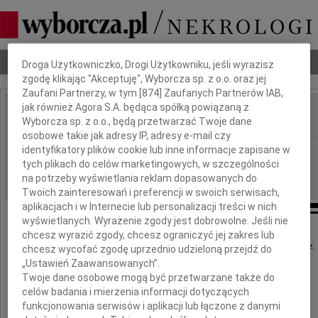
Dbamy o Twoją prywatność
Nekrologi
Odeszli
Poradnik pogrzebowy
Droga Użytkowniczko, Drogi Użytkowniku, jeśli wyrazisz
zgodę klikając "Akceptuję", Wyborcza sp. z o.o. oraz jej
Zaufani Partnerzy, w tym [
874
] Zaufanych Partnerów IAB,
jak również Agora S.A. będąca spółką powiązaną z
Wyborcza sp. z o.o., będą przetwarzać Twoje dane
IMIĘ I NAZWISKO:
osobowe takie jak adresy IP, adresy e-mail czy
identyfikatory plików cookie lub inne informacje zapisane w
Częstochowa
REGION:
tych plikach do celów marketingowych, w szczególności
07.03.2012
DATA EMISJI:
na potrzeby wyświetlania reklam dopasowanych do
Twoich zainteresowań i preferencji w swoich serwisach,
aplikacjach i w Internecie lub personalizacji treści w nich
wyświetlanych. Wyrażenie zgody jest dobrowolne. Jeśli nie
chcesz wyrazić zgody, chcesz ograniczyć jej zakres lub
Województwo śląskie pogrążone jest w żałobie.
chcesz wycofać zgodę uprzednio udzieloną przejdź do
„Ustawień Zaawansowanych”.
Twoje dane osobowe mogą być przetwarzane także do
Z wielkim bólem przeżywam
celów badania i mierzenia informacji dotyczących
funkcjonowania serwisów i aplikacji lub łączone z danymi
katastrofę kolejową pod Szczekocinami.