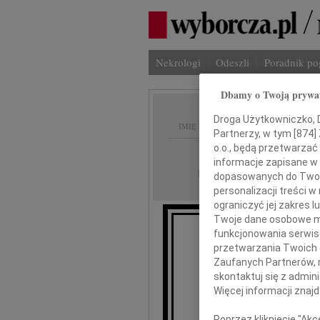
Nekrologi
Odeszli
Poradnik p
Dbamy o Twoją prywa
Droga Użytkowniczko, Dr
IMIĘ I NAZWISKO:
Partnerzy, w tym [
874
]
o.o., będą przetwarzać 
Wrocław
REGION:
informacje zapisane w
15.12.2009
DATA EMISJI:
dopasowanych do Twoich
personalizacji treści 
ograniczyć jej zakres
Twoje dane osobowe mo
funkcjonowania serwisó
K
przetwarzania Twoich da
Zaufanych Partnerów, 
skontaktuj się z admin
wyrazy
Więcej informacji znaj
Poprzez kliknięcie "Ak