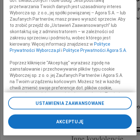
dot. świadczonych Tobie usług. Jeśli podstawą
przetwarzania Twoich danych jest uzasadniony interes
długoletniego pracownika PERN "Przyjaźń" S.A. w P
Wyborcza sp. z o.o., jej spółki powiązanej – Agora S.A. – lub
oraz Wiceprzewodniczącego Rady Pracowników
Zaufanych Partnerów, masz prawo wyrazić sprzeciw. Aby
to zrobić przejdź do „Ustawień Zaawansowanych” lub
PERN "Przyjaźń" S.A. w Płocku
skontaktuj się z administratorem – w zależności od
zakresu sprzeciwu i podmiotu, wobec którego jest
Rodzinie Zmarłego
kierowany. Więcej informacji znajdziesz w
Polityce
Prywatności Wyborcza.pl
i
Polityce Prywatności Agora S.A.
Poprzez kliknięcie "Akceptuję" wyrażasz zgodę na
szczere wyrazy współczucia
zainstalowanie i przechowywanie plików typu cookie
Wyborczej sp. z o. o. jej Zaufanych Partnerów i Agora S.A.
składa
na Twoim urządzeniu końcowym. Możesz też w każdej
chwili zmienić swoje preferencje dot. plików cookie,
ponownie wywołując narzędzie do zarządzania Twoimi
Rada Pracowników
preferencjami dot. przetwarzania danych poprzez
USTAWIENIA ZAAWANSOWANE
Przedsiębiorstwa Eksploatacji Rurociągów Naftow
odnośnik „Ustawienia prywatności” w stopce serwisu i
przechodząc do sekcji „Ustawienia zaawansowane”.
"Przyjaźń" S.A. w Płocku
Zmiana ustawień plików cookie możliwa jest także za
AKCEPTUJĘ
pomocą ustawień przeglądarki.
Inne kondolencje
My, nasi Zaufani Partnerzy i Agora S.A. możemy