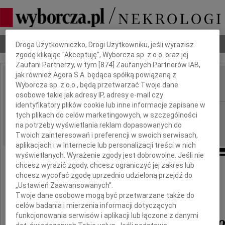
Dbamy o Twoją prywatność
Nekrologi
Odeszli
Poradnik pogrzebowy
Droga Użytkowniczko, Drogi Użytkowniku, jeśli wyrazisz
zgodę klikając "Akceptuję", Wyborcza sp. z o.o. oraz jej
Zaufani Partnerzy, w tym [
874
] Zaufanych Partnerów IAB,
jak również Agora S.A. będąca spółką powiązaną z
Michał Ostrowski
Wyborcza sp. z o.o., będą przetwarzać Twoje dane
IMIĘ I NAZWISKO:
osobowe takie jak adresy IP, adresy e-mail czy
identyfikatory plików cookie lub inne informacje zapisane w
Płock
REGION:
tych plikach do celów marketingowych, w szczególności
02.03.2012
na potrzeby wyświetlania reklam dopasowanych do
DATA EMISJI:
Twoich zainteresowań i preferencji w swoich serwisach,
aplikacjach i w Internecie lub personalizacji treści w nich
wyświetlanych. Wyrażenie zgody jest dobrowolne. Jeśli nie
chcesz wyrazić zgody, chcesz ograniczyć jej zakres lub
chcesz wycofać zgodę uprzednio udzieloną przejdź do
Z głębokim żalem i smutkiem
„Ustawień Zaawansowanych”.
żegnamy naszego Kolegę
Twoje dane osobowe mogą być przetwarzane także do
celów badania i mierzenia informacji dotyczących
funkcjonowania serwisów i aplikacji lub łączone z danymi
Michała Ostrowskieg