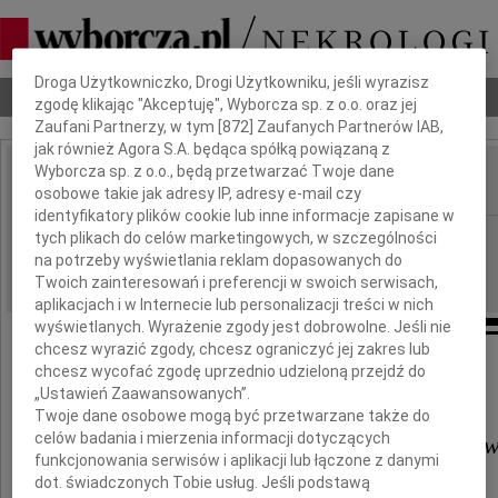
Dbamy o Twoją prywatność
Droga Użytkowniczko, Drogi Użytkowniku, jeśli wyrazisz
Nekrologi
Odeszli
Poradnik pogrzebowy
zgodę klikając "Akceptuję", Wyborcza sp. z o.o. oraz jej
Zaufani Partnerzy, w tym [
872
] Zaufanych Partnerów IAB,
jak również Agora S.A. będąca spółką powiązaną z
Wyborcza sp. z o.o., będą przetwarzać Twoje dane
osobowe takie jak adresy IP, adresy e-mail czy
IMIĘ I NAZWISKO:
identyfikatory plików cookie lub inne informacje zapisane w
Poznań
tych plikach do celów marketingowych, w szczególności
REGION:
na potrzeby wyświetlania reklam dopasowanych do
02.03.2012
DATA EMISJI:
Twoich zainteresowań i preferencji w swoich serwisach,
aplikacjach i w Internecie lub personalizacji treści w nich
wyświetlanych. Wyrażenie zgody jest dobrowolne. Jeśli nie
chcesz wyrazić zgody, chcesz ograniczyć jej zakres lub
chcesz wycofać zgodę uprzednio udzieloną przejdź do
Szanownemu Panu
„Ustawień Zaawansowanych”.
Twoje dane osobowe mogą być przetwarzane także do
celów badania i mierzenia informacji dotyczących
prof. dr. hab. Kazimierzowi Krzakie
funkcjonowania serwisów i aplikacji lub łączone z danymi
dot. świadczonych Tobie usług. Jeśli podstawą