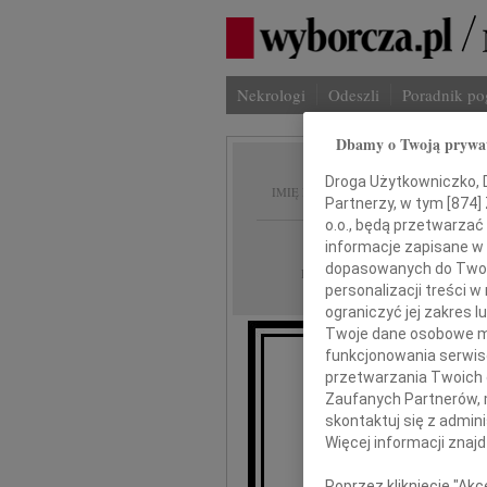
Nekrologi
Odeszli
Poradnik p
Dbamy o Twoją prywa
Józef 
Droga Użytkowniczko, Dr
IMIĘ I NAZWISKO:
Partnerzy, w tym [
874
]
o.o., będą przetwarzać 
Płock
REGION:
informacje zapisane w
dopasowanych do Twoich
28.02.2012
DATA EMISJI:
personalizacji treści 
ograniczyć jej zakres
Twoje dane osobowe mo
funkcjonowania serwisó
przetwarzania Twoich da
Z głębokim smu
Zaufanych Partnerów, 
skontaktuj się z admin
wieloletniego
Więcej informacji znaj
Poprzez kliknięcie "Ak