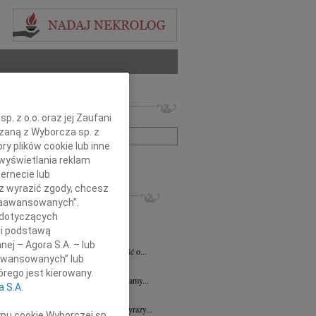
 nekrologów i wspomnień
. z o.o. oraz jej Zaufani
zwisko lub numer ogłoszenia:
ązaną z Wyborcza sp. z
ry plików cookie lub inne
wyświetlania reklam
+ szukanie zaawansowane
ernecie lub
sz wyrazić zgody, chcesz
KROLOGI
 Zaawansowanych”.
7.2026
Płock
 dotyczących
y głębokiego współczucia dla Pani...
li podstawą
y Fijałkowski
03.07.2026
Warszawa
nej – Agora S.A. – lub
bokim smutkiem przyjęliśmy wiadomość o...
aawansowanych” lub
6.2026
Płock
rego jest kierowany.
j Koleżance Julicie Kalinowskiej składamy...
a S.A.
6.2026
Płock
j Koleżance Wioletcie Czajkowskiej wyrazy...
ypu cookie Wyborczej sp.