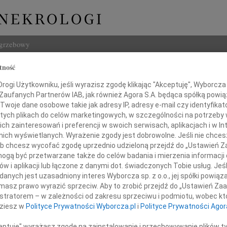
ogrzebowy
tność
Szukaj
Ozimkowski
ogi Użytkowniku, jeśli wyrazisz zgodę klikając "Akceptuję", Wyborcza sp
Imię i na
 Zaufanych Partnerów IAB, jak również Agora S.A. będąca spółką powi
Twoje dane osobowe takie jak adresy IP, adresy e-mail czy identyfikato
 tych plikach do celów marketingowych, w szczególności na potrzeby 
 zainteresowań i preferencji w swoich serwisach, aplikacjach i w Int
w nich wyświetlanych. Wyrażenie zgody jest dobrowolne. Jeśli nie chce
INNE NE
 lub chcesz wycofać zgodę uprzednio udzieloną przejdź do „Ustawień
16.0
gą być przetwarzane także do celów badania i mierzenia informacji
Wyraz
w i aplikacji lub łączone z danymi dot. świadczonych Tobie usług. Jeś
Cezar
nych jest uzasadniony interes Wyborcza sp. z o.o., jej spółki powiąza
Z głę
tkiem przyjęliśmy wiadomość o śmierci
masz prawo wyrazić sprzeciw. Aby to zrobić przejdź do „Ustawień Z
29.0
istratorem – w zależności od zakresu sprzeciwu i podmiotu, wobec któ
 Prezesa Zarządu PSS "Zgoda" w Płocku
Nasze
dziesz w
Polityce Prywatności Wyborcza.pl
i
Polityce Prywatności Agor
19.0
Nasze
ceptuję" wyrażasz zgodę na zainstalowanie i przechowywanie plików t