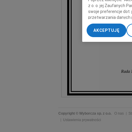
Józef
z o. o. jej Zaufanych 
swoje preferencje dot.
przetwarzania danych 
„Ustawienia zaawansow
AKCEPTUJĘ
My, nasi Zaufani Part
R
dokładnych danych geol
Przechowywanie informa
treści, badnie odbiorcó
Rada N
Copyright © Wyborcza sp. z o.o.
O nas
St
Ustawienia prywatności