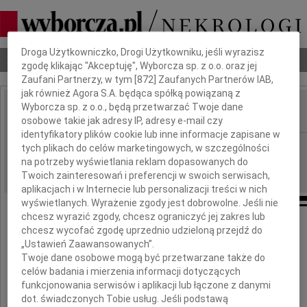
Dbamy o Twoją prywatność
Droga Użytkowniczko, Drogi Użytkowniku, jeśli wyrazisz
Nekrologi
Odeszli
Poradnik pogrzebowy
zgodę klikając "Akceptuję", Wyborcza sp. z o.o. oraz jej
Zaufani Partnerzy, w tym [
872
] Zaufanych Partnerów IAB,
jak również Agora S.A. będąca spółką powiązaną z
Wyborcza sp. z o.o., będą przetwarzać Twoje dane
osobowe takie jak adresy IP, adresy e-mail czy
IMIĘ I NAZWISKO:
identyfikatory plików cookie lub inne informacje zapisane w
Płock
REGION:
tych plikach do celów marketingowych, w szczególności
na potrzeby wyświetlania reklam dopasowanych do
25.02.2012
DATA EMISJI:
Twoich zainteresowań i preferencji w swoich serwisach,
aplikacjach i w Internecie lub personalizacji treści w nich
wyświetlanych. Wyrażenie zgody jest dobrowolne. Jeśli nie
chcesz wyrazić zgody, chcesz ograniczyć jej zakres lub
chcesz wycofać zgodę uprzednio udzieloną przejdź do
Z głębokim żalem i smutkiem przyjęliśmy
„Ustawień Zaawansowanych”.
wiadomość o śmierci
Twoje dane osobowe mogą być przetwarzane także do
celów badania i mierzenia informacji dotyczących
Syna
funkcjonowania serwisów i aplikacji lub łączone z danymi
dot. świadczonych Tobie usług. Jeśli podstawą