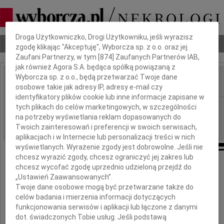
Dbamy o Twoją prywatność
Droga Użytkowniczko, Drogi Użytkowniku, jeśli wyrazisz
Nekrologi
Odeszli
Poradnik pogrzebowy
zgodę klikając "Akceptuję", Wyborcza sp. z o.o. oraz jej
Zaufani Partnerzy, w tym [
874
] Zaufanych Partnerów IAB,
jak również Agora S.A. będąca spółką powiązaną z
Wyborcza sp. z o.o., będą przetwarzać Twoje dane
osobowe takie jak adresy IP, adresy e-mail czy
IMIĘ I NAZWISKO:
identyfikatory plików cookie lub inne informacje zapisane w
Płock
tych plikach do celów marketingowych, w szczególności
REGION:
na potrzeby wyświetlania reklam dopasowanych do
22.02.2012
DATA EMISJI:
Twoich zainteresowań i preferencji w swoich serwisach,
aplikacjach i w Internecie lub personalizacji treści w nich
wyświetlanych. Wyrażenie zgody jest dobrowolne. Jeśli nie
chcesz wyrazić zgody, chcesz ograniczyć jej zakres lub
chcesz wycofać zgodę uprzednio udzieloną przejdź do
Koledze
„Ustawień Zaawansowanych”.
Twoje dane osobowe mogą być przetwarzane także do
celów badania i mierzenia informacji dotyczących
Januszowi Łygasiowi
funkcjonowania serwisów i aplikacji lub łączone z danymi
dot. świadczonych Tobie usług. Jeśli podstawą