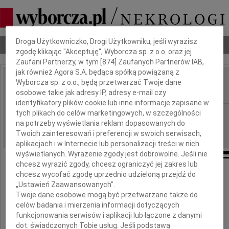
Dbamy o Twoją prywatność
Droga Użytkowniczko, Drogi Użytkowniku, jeśli wyrazisz
Nekrologi
Odeszli
Poradnik pogrzebowy
zgodę klikając "Akceptuję", Wyborcza sp. z o.o. oraz jej
Zaufani Partnerzy, w tym [
874
] Zaufanych Partnerów IAB,
jak również Agora S.A. będąca spółką powiązaną z
Wyborcza sp. z o.o., będą przetwarzać Twoje dane
Danuta Kopytek
IMIĘ I NAZWISKO:
osobowe takie jak adresy IP, adresy e-mail czy
identyfikatory plików cookie lub inne informacje zapisane w
tych plikach do celów marketingowych, w szczególności
Kielce
REGION:
na potrzeby wyświetlania reklam dopasowanych do
14.12.2009
DATA EMISJI:
Twoich zainteresowań i preferencji w swoich serwisach,
aplikacjach i w Internecie lub personalizacji treści w nich
wyświetlanych. Wyrażenie zgody jest dobrowolne. Jeśli nie
chcesz wyrazić zgody, chcesz ograniczyć jej zakres lub
chcesz wycofać zgodę uprzednio udzieloną przejdź do
Wyrazy głębokiego współczucia
„Ustawień Zaawansowanych”.
z powodu śmierci
Twoje dane osobowe mogą być przetwarzane także do
celów badania i mierzenia informacji dotyczących
funkcjonowania serwisów i aplikacji lub łączone z danymi
Danuty Kopytek
dot. świadczonych Tobie usług. Jeśli podstawą