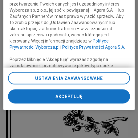
przetwarzania Twoich danych jest uzasadniony interes
Wyborcza sp. z o.o., jej spółki powiązanej – Agora S.A. – lub
Zaufanych Partnerów, masz prawo wyrazić sprzeciw. Aby
to zrobić przejdź do „Ustawień Zaawansowanych” lub
skontaktuj się z administratorem – w zależności od
Najbliższej Rodzinie
zakresu sprzeciwu i podmiotu, wobec którego jest
kierowany. Więcej informacji znajdziesz w
Polityce
Prywatności Wyborcza.pl
i
Polityce Prywatności Agora S.A.
Poprzez kliknięcie "Akceptuję" wyrażasz zgodę na
składają
zainstalowanie i przechowywanie plików typu cookie
Wyborczej sp. z o. o. jej Zaufanych Partnerów i Agora S.A.
na Twoim urządzeniu końcowym. Możesz też w każdej
USTAWIENIA ZAAWANSOWANE
chwili zmienić swoje preferencje dot. plików cookie,
koleżanki i koledzy oraz wszyscy pracownicy
ponownie wywołując narzędzie do zarządzania Twoimi
Zespołu Szkół Gałczyńskiego w Kielcach
AKCEPTUJĘ
preferencjami dot. przetwarzania danych poprzez
odnośnik „Ustawienia prywatności” w stopce serwisu i
przechodząc do sekcji „Ustawienia zaawansowane”.
Zmiana ustawień plików cookie możliwa jest także za
pomocą ustawień przeglądarki.
My, nasi Zaufani Partnerzy i Agora S.A. możemy