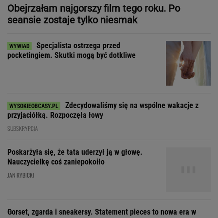
Zdecydowaliśmy się na wspólne wakacje z
przyjaciółką. Rozpoczęła łowy
SUBSKRYPCJA
Poskarżyła się, że tata uderzył ją w głowę.
Nauczycielkę coś zaniepokoiło
JAN RYBICKI
Gorset, zgarda i sneakersy. Statement pieces to nowa era w
modzie i designie
Zakochała się w kucharzu z
chińskiego baru w Bydgoszczy
SUBSKRYPCJA