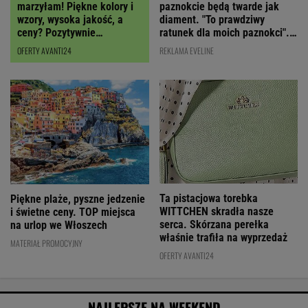
paznokcie będą twarde jak
marzyłam! Piękne kolory i
diament. "To prawdziwy
wzory, wysoka jakość, a
ratunek dla moich paznokci".
ceny? Pozytywnie
Cena? Niska!
zaskakują!
REKLAMA EVELINE
OFERTY AVANTI24
Ta pistacjowa torebka
Piękne plaże, pyszne jedzenie
WITTCHEN skradła nasze
i świetne ceny. TOP miejsca
serca. Skórzana perełka
na urlop we Włoszech
właśnie trafiła na wyprzedaż
MATERIAŁ PROMOCYJNY
OFERTY AVANTI24
NAJLEPSZE NA WEEKEND