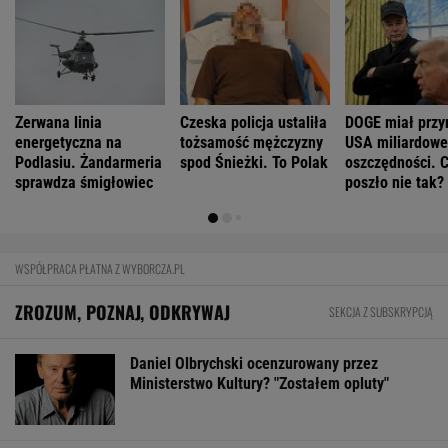
Mają pieniądze i przejmują tereny. "Land Back"
rozkwita
BIZNES
Pierwszy etap GAT zakończony. To
strategiczna inwestycja dla polskiego
eksportu
MATERIAŁ PROMOCYJNY