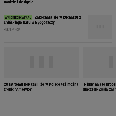
20 lat temu pokazali, że w Polsce też można
"Nigdy na sto proce
zrobić "Amerykę"
dlaczego Zosia zac
ZOBACZ WSZYSTKIE
Wybierz miasto
PEŁNA POGODA
Załaduj ponownie
Jakość powietrza:
-
Ciśnienie:
Opady:
Zachmurzenie:
-
-%
-%