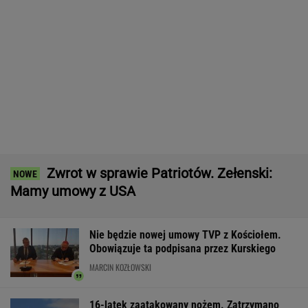
Większość Polaków nie chce płacić tego
podatku. "To sygnał alarmowy"
Manifestacja w Warszawie. Organizatorzy
mają siedem postulatów
Wyniki Lotto 07.08.2026 - EkstraPensja,
EkstraPremia, EuroJackpot, Kaskada,
MiniLotto, MultiMulti
Pierwszy etap GAT zakończony. To
strategiczna inwestycja dla polskiego
eksportu
MATERIAŁ PROMOCYJNY