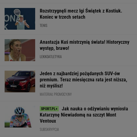
WIĘCEJ NIŻ WYNIK. SUBSKRYBUJ
POLITYKA
Tisza wybrała
Sondaż:
Stan byłego
Seria ataków
Andrasa Bakę
Kwaśniewskiego
żołnierza w USA
nożowników w
na kandydata
lubią wszyscy,
więzionego w
Kamiennej
na prezydenta
Dudę
Rosji jest
Górze. Nowe
praktycznie nikt
krytyczny
informacje
WIADOMOŚCI