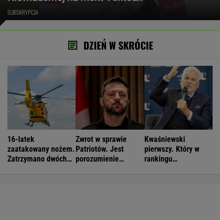
SUBSKRYPCJA
DZIEŃ W SKRÓCIE
16-latek
Zwrot w sprawie
Kwaśniewski
zaatakowany nożem.
Patriotów. Jest
pierwszy. Który w
Zatrzymano dwóch
porozumienie
rankingu
nastolatków
Ukrainy i USA
prezydentów jest
Duda?