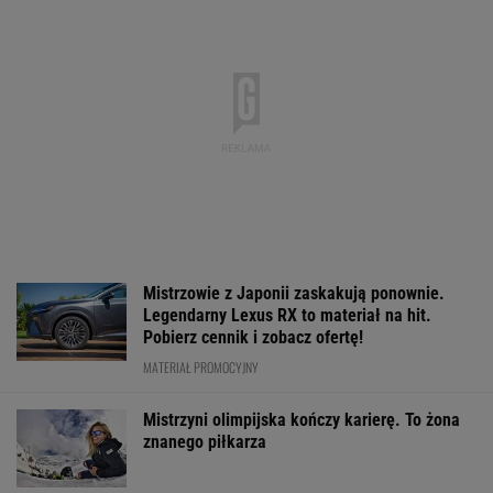
Jeden z najbardziej pożądanych SUV-ów
premium. Teraz miesięczna rata jest niższa,
niż myślisz!
MATERIAŁ PROMOCYJNY
Jak nauka o odżywianiu wyniosła
Katarzynę Niewiadomą na szczyt Mont
Ventoux
SUBSKRYPCJA
Media: Alvarez
O której gra dzisiaj
Usyk wprost ws
zdecydował. Tam chce
Świątek? Gdzie
kto wygra wojn
grać w nowym sezonie
oglądać mecz z
Ukrainie
Kostiuk? [Transmisja]