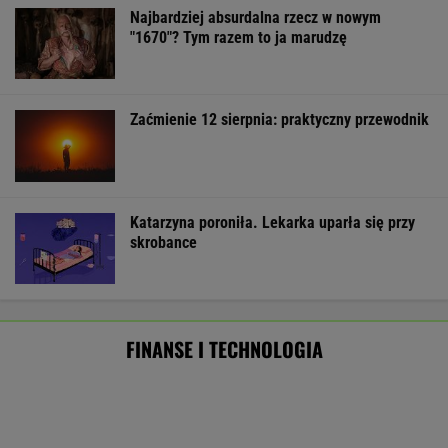
Starzejąca się Polska uwalnia tysiące lokali.
Co czeka rynek?