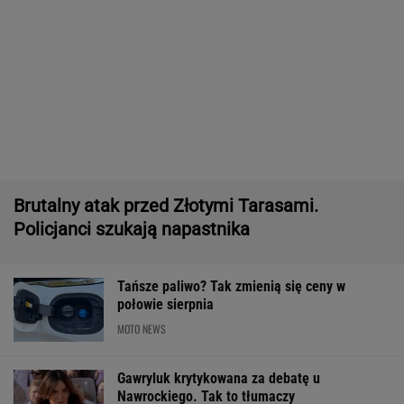
11 pytań o największe polskie miasta.
Wykształceni zgarną komplet
Raport wywiadu USA. "WSJ": Putin może