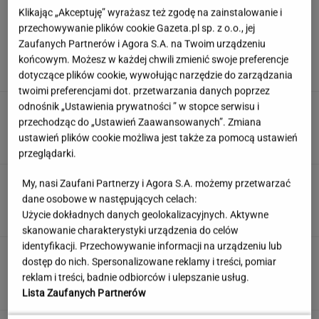
Klikając „Akceptuję” wyrażasz też zgodę na zainstalowanie i
przechowywanie plików cookie Gazeta.pl sp. z o.o., jej
Umiesz się zachować? Sprawdź to w quizie z
Zaufanych Partnerów i Agora S.A. na Twoim urządzeniu
zasad savoir vivre!
końcowym. Możesz w każdej chwili zmienić swoje preferencje
dotyczące plików cookie, wywołując narzędzie do zarządzania
twoimi preferencjami dot. przetwarzania danych poprzez
odnośnik „Ustawienia prywatności ” w stopce serwisu i
"Mam nadzieję, że zrobią trzecią część". Po 20
latach wywołał burzę
przechodząc do „Ustawień Zaawansowanych”. Zmiana
ustawień plików cookie możliwa jest także za pomocą ustawień
przeglądarki.
Jeden wakacyjny nawyk może mieć
My, nasi Zaufani Partnerzy i Agora S.A. możemy przetwarzać
nieprzyjemne konsekwencje. Też tak robisz?
dane osobowe w następujących celach:
Użycie dokładnych danych geolokalizacyjnych. Aktywne
MATERIAŁ PROMOCYJNY
skanowanie charakterystyki urządzenia do celów
identyfikacji. Przechowywanie informacji na urządzeniu lub
Uruchomili "Tindera dla
dostęp do nich. Spersonalizowane reklamy i treści, pomiar
medyków". Szybko zgłosili się też adwokaci
reklam i treści, badnie odbiorców i ulepszanie usług.
SUBSKRYPCJA
Lista Zaufanych Partnerów