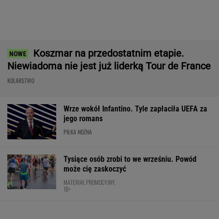
Mistrzowie z Japonii zaskakują ponownie.
Legendarny Lexus RX to materiał na hit.
Pobierz cennik i zobacz ofertę!
MATERIAŁ PROMOCYJNY
Mistrzyni olimpijska kończy karierę. To żona
znanego piłkarza
Rozstrzygnęli mecz Igi Świątek z Kostiuk.
Koniec w trzech setach
TENIS
Anastazja Kuś mistrzynią świata! Historyczny
występ, brawo!
LEKKOATLETYKA