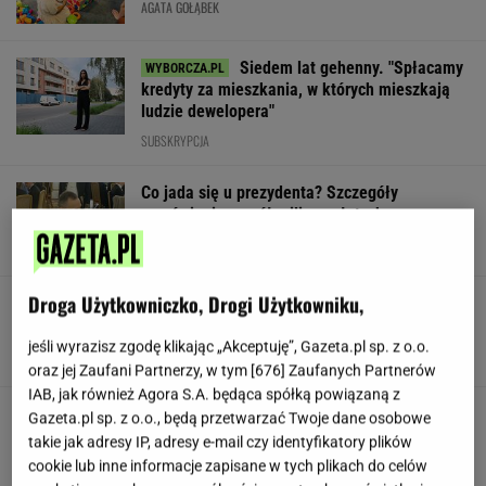
AGATA GOŁĄBEK
Siedem lat gehenny. "Spłacamy
kredyty za mieszkania, w których mieszkają
ludzie dewelopera"
SUBSKRYPCJA
Co jada się u prezydenta? Szczegóły
zamówienia za pół miliona złotych
Droga Użytkowniczko, Drogi Użytkowniku,
Nowe zdjęcie Johna Goodmana trafiło do
sieci. Aktor schudł 90 kg
jeśli wyrazisz zgodę klikając „Akceptuję”, Gazeta.pl sp. z o.o.
oraz jej Zaufani Partnerzy, w tym [
676
] Zaufanych Partnerów
IAB, jak również Agora S.A. będąca spółką powiązaną z
Gawryluk reaguje na krytykę po debacie u
Gazeta.pl sp. z o.o., będą przetwarzać Twoje dane osobowe
Nawrockiego. Co na to Polsat?
takie jak adresy IP, adresy e-mail czy identyfikatory plików
cookie lub inne informacje zapisane w tych plikach do celów