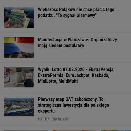
Najbardziej absurdalna rzecz w nowym
"1670"? Tym razem to ja marudzę
Zaćmienie 12 sierpnia: praktyczny przewodnik
Katarzyna poroniła. Lekarka uparła się przy
skrobance
FINANSE I TECHNOLOGIA