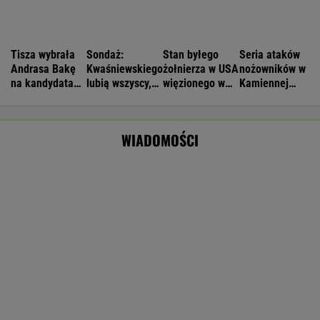
16-latek zaatakowany nożem. Zatrzymano
dwóch nastolatków
IMGW pokazał nową prognozę. Upały wracają
do Polski