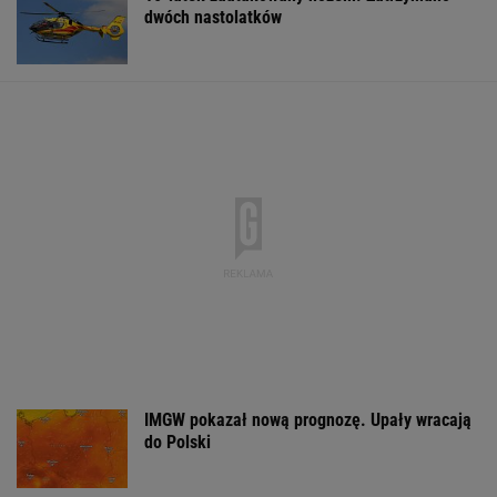
Zerwana linia
Czeska policja ustaliła
DOGE miał przy
energetyczna na
tożsamość mężczyzny
USA miliardowe
Podlasiu. Żandarmeria
spod Śnieżki. To Polak
oszczędności. 
sprawdza śmigłowiec
poszło nie tak?
WSPÓŁPRACA PŁATNA Z WYBORCZA.PL
ZROZUM, POZNAJ, ODKRYWAJ
SEKCJA Z SUBSKRYPCJĄ
Daniel Olbrychski ocenzurowany przez
Ministerstwo Kultury? "Zostałem opluty"