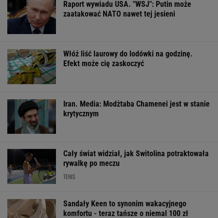
OFERTY AVANTI24
ZUS dopłaca
Quiz. Trzy znane
Dlaczego warto
Ukraińcom do
nazwiska, jedno imię.
spryskać klucze
emerytur.
Uda ci się je szybko
octem? Sztuczk
Konfederacja grzmi,
skojarzyć?
której mało kto
ale zapomina o ważnej
rzeczy
ŻYĆ LEPIEJ