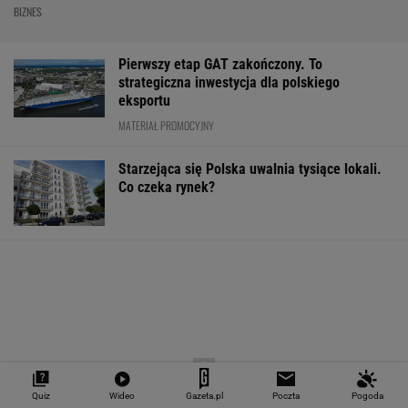
"Teraz wiemy".
1,5 tys. zł za adopcję
Zaćmienie Słoń
Naukowcy odkryli
psa. Nie trzeba nawet
będzie spektak
nowe zagrożenie
mieszkać w tej gminie
Tak zrobisz naj
związane z
zdjęcia
mikroplastikiem
WALUTY I GIEŁDA
EUR
USD
CHF
GBP
WIG
4,2983
3,7187
4,6027
5,0166
151 782,92
-0,09%
-0,41%
0,15%
-0,13%
-0,24%
SPRAWDŹ NOTOWANIA
Quiz
Wideo
Gazeta.pl
Poczta
Pogoda