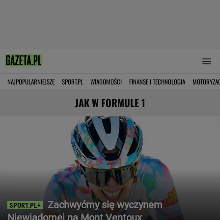
NAJPOPULARNIEJSZE
SPORT.PL
WIADOMOŚCI
FINANSE I TECHNOLOGIA
MOTORYZA
JAK W FORMULE 1
Zachwyćmy się wyczynem
Niewiadomej na Mont Ventoux