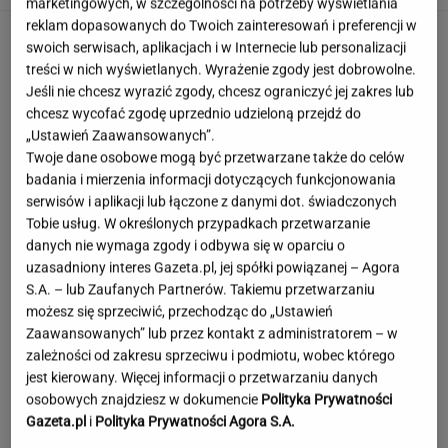
marketingowych, w szczególności na potrzeby wyświetlania
reklam dopasowanych do Twoich zainteresowań i preferencji w
swoich serwisach, aplikacjach i w Internecie lub personalizacji
treści w nich wyświetlanych. Wyrażenie zgody jest dobrowolne.
Jeśli nie chcesz wyrazić zgody, chcesz ograniczyć jej zakres lub
chcesz wycofać zgodę uprzednio udzieloną przejdź do
„Ustawień Zaawansowanych”.
Twoje dane osobowe mogą być przetwarzane także do celów
badania i mierzenia informacji dotyczących funkcjonowania
serwisów i aplikacji lub łączone z danymi dot. świadczonych
Tobie usług. W określonych przypadkach przetwarzanie
danych nie wymaga zgody i odbywa się w oparciu o
uzasadniony interes Gazeta.pl, jej spółki powiązanej – Agora
S.A. – lub Zaufanych Partnerów. Takiemu przetwarzaniu
możesz się sprzeciwić, przechodząc do „Ustawień
Zaawansowanych” lub przez kontakt z administratorem – w
zależności od zakresu sprzeciwu i podmiotu, wobec którego
jest kierowany. Więcej informacji o przetwarzaniu danych
To najdłuższe jezioro w Polsce. Ma aż 16 wysp
osobowych znajdziesz w dokumencie
Polityka Prywatności
Gazeta.pl
i
Polityka Prywatności Agora S.A.