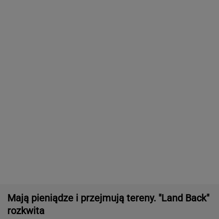
Były szef PIP szuka pracy. Prosi
o radę. "Jakiej domagać się pensji?".
Podpowiadamy
SUBSKRYPCJA
Najlepszy smartwatch? Ta marka pozostawia
konkurencję w tyle! Technologie? Na medal!
REKLAMA CENEO
Nie tylko zaćmienie Słońca. Sierpień zamieni
niebo w scenę niezwykłych widowisk
BIZNES
ZUS dopłaca Ukraińcom do emerytur.
Konfederacja grzmi, ale zapomina o ważnej
rzeczy