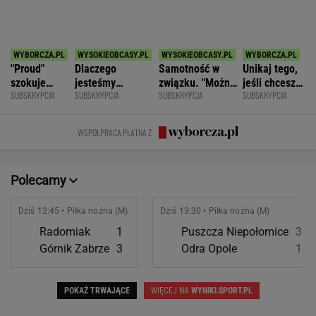
SPORT.PL
Koszmar na przedostatnim etapie.
Niewiadoma nie jest już liderką Tour de France
KOLARSTWO