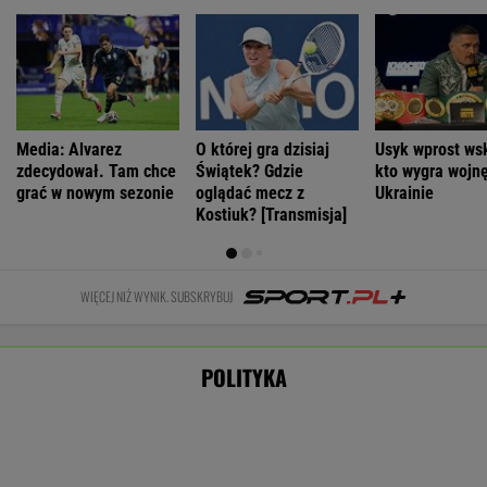
Zwrot w sprawie Patriotów. Zełenski:
Mamy umowy z USA
Nie będzie nowej umowy TVP z Kościołem.
Obowiązuje ta podpisana przez Kurskiego
MARCIN KOZŁOWSKI