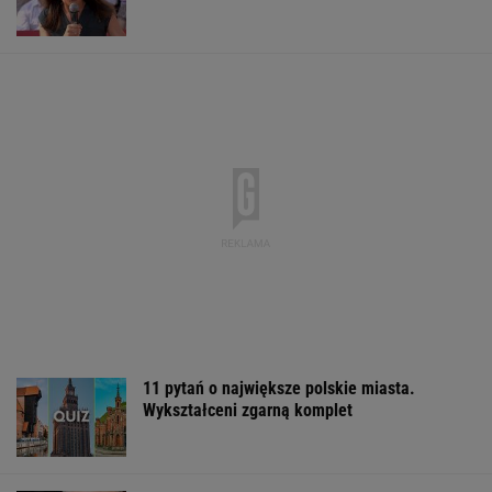
zaatakować NATO nawet tej jesieni
Włóż liść laurowy do lodówki na godzinę.
Efekt może cię zaskoczyć
Iran. Media: Modżtaba Chamenei jest w stanie
krytycznym
Cały świat widział, jak Switolina potraktowała
rywalkę po meczu
TENIS
Sandały Keen to synonim wakacyjnego
komfortu - teraz tańsze o niemal 100 zł