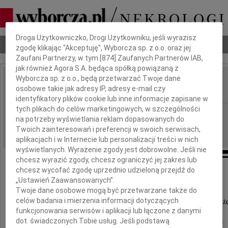
Dbamy o Twoją prywatność
Droga Użytkowniczko, Drogi Użytkowniku, jeśli wyrazisz
Nekrologi
Odeszli
Poradnik pogrzebowy
zgodę klikając "Akceptuję", Wyborcza sp. z o.o. oraz jej
Zaufani Partnerzy, w tym [
874
] Zaufanych Partnerów IAB,
jak również Agora S.A. będąca spółką powiązaną z
Wyborcza sp. z o.o., będą przetwarzać Twoje dane
Kasia Suszek
osobowe takie jak adresy IP, adresy e-mail czy
IMIĘ I NAZWISKO:
identyfikatory plików cookie lub inne informacje zapisane w
tych plikach do celów marketingowych, w szczególności
Szczecin
REGION:
na potrzeby wyświetlania reklam dopasowanych do
18.02.2012
DATA EMISJI:
Twoich zainteresowań i preferencji w swoich serwisach,
aplikacjach i w Internecie lub personalizacji treści w nich
wyświetlanych. Wyrażenie zgody jest dobrowolne. Jeśli nie
chcesz wyrazić zgody, chcesz ograniczyć jej zakres lub
chcesz wycofać zgodę uprzednio udzieloną przejdź do
"Tak nagle odeszłaś
„Ustawień Zaawansowanych”.
że ani uwierzyć, ani się pogodzić..."
Twoje dane osobowe mogą być przetwarzane także do
celów badania i mierzenia informacji dotyczących
Z największym bólem i żalem powiadamiamy, ż
funkcjonowania serwisów i aplikacji lub łączone z danymi
dnia 16 lutego 2012 roku odeszła
dot. świadczonych Tobie usług. Jeśli podstawą
nasza ukochana Córka, Żona, Mama i Siostra