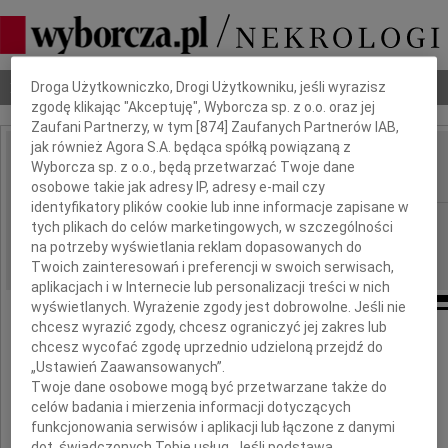
Dbamy o Twoją prywatność
Nekrologi
Odeszli
Poradnik pogrzebowy
Droga Użytkowniczko, Drogi Użytkowniku, jeśli wyrazisz
zgodę klikając "Akceptuję", Wyborcza sp. z o.o. oraz jej
Zaufani Partnerzy, w tym [
874
] Zaufanych Partnerów IAB,
jak również Agora S.A. będąca spółką powiązaną z
Teresa Strusińska
Wyborcza sp. z o.o., będą przetwarzać Twoje dane
IMIĘ I NAZWISKO:
osobowe takie jak adresy IP, adresy e-mail czy
identyfikatory plików cookie lub inne informacje zapisane w
Warszawa
REGION:
tych plikach do celów marketingowych, w szczególności
na potrzeby wyświetlania reklam dopasowanych do
29.07.2009
DATA EMISJI:
Twoich zainteresowań i preferencji w swoich serwisach,
aplikacjach i w Internecie lub personalizacji treści w nich
wyświetlanych. Wyrażenie zgody jest dobrowolne. Jeśli nie
chcesz wyrazić zgody, chcesz ograniczyć jej zakres lub
chcesz wycofać zgodę uprzednio udzieloną przejdź do
W dniu 21 lipca 2009 roku,
„Ustawień Zaawansowanych”.
Twoje dane osobowe mogą być przetwarzane także do
po ciężkiej chorobie zmarła
celów badania i mierzenia informacji dotyczących
funkcjonowania serwisów i aplikacji lub łączone z danymi
dot. świadczonych Tobie usług. Jeśli podstawą