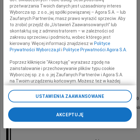
przetwarzania Twoich danych jest uzasadniony interes
Wyborcza sp. z o.o., jej spółki powiązanej – Agora S.A. – lub
Zaufanych Partnerów, masz prawo wyrazić sprzeciw. Aby
to zrobić przejdź do „Ustawień Zaawansowanych” lub
skontaktuj się z administratorem – w zależności od
zakresu sprzeciwu i podmiotu, wobec którego jest
kierowany. Więcej informacji znajdziesz w
Polityce
Teresa Strusińska
Prywatności Wyborcza.pl
i
Polityce Prywatności Agora S.A.
z domu Wiśniewska
Poprzez kliknięcie "Akceptuję" wyrażasz zgodę na
zainstalowanie i przechowywanie plików typu cookie
primo voto Rybak
Wyborczej sp. z o. o. jej Zaufanych Partnerów i Agora S.A.
na Twoim urządzeniu końcowym. Możesz też w każdej
chwili zmienić swoje preferencje dot. plików cookie,
ponownie wywołując narzędzie do zarządzania Twoimi
USTAWIENIA ZAAWANSOWANE
Pogrzeb odbędzie się 31 lipca o godzinie 12.00
preferencjami dot. przetwarzania danych poprzez
odnośnik „Ustawienia prywatności” w stopce serwisu i
w drewnianym kościele na Cmentarzu Bródnowsk
przechodząc do sekcji „Ustawienia zaawansowane”.
AKCEPTUJĘ
Zmiana ustawień plików cookie możliwa jest także za
O czym zawiadamia pogrążona w żalu
pomocą ustawień przeglądarki.
My, nasi Zaufani Partnerzy i Agora S.A. możemy