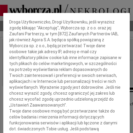
Dbamy o Twoją prywatność
Droga Użytkowniczko, Drogi Użytkowniku, jeśli wyrazisz
Nekrologi
Odeszli
Poradnik pogrzebowy
zgodę klikając "Akceptuję", Wyborcza sp. z o.o. oraz jej
Zaufani Partnerzy, w tym [
872
] Zaufanych Partnerów IAB,
jak również Agora S.A. będąca spółką powiązaną z
Wyborcza sp. z o.o., będą przetwarzać Twoje dane
Janusz Brawata
osobowe takie jak adresy IP, adresy e-mail czy
IMIĘ I NAZWISKO:
identyfikatory plików cookie lub inne informacje zapisane w
tych plikach do celów marketingowych, w szczególności
Częstochowa
REGION:
na potrzeby wyświetlania reklam dopasowanych do
17.02.2012
DATA EMISJI:
Twoich zainteresowań i preferencji w swoich serwisach,
aplikacjach i w Internecie lub personalizacji treści w nich
wyświetlanych. Wyrażenie zgody jest dobrowolne. Jeśli nie
chcesz wyrazić zgody, chcesz ograniczyć jej zakres lub
chcesz wycofać zgodę uprzednio udzieloną przejdź do
Jesteś z nami w sercach, myślach i wspomnieniac
„Ustawień Zaawansowanych”.
Twoje dane osobowe mogą być przetwarzane także do
celów badania i mierzenia informacji dotyczących
W pierwszą rocznicę śmierci
funkcjonowania serwisów i aplikacji lub łączone z danymi
dot. świadczonych Tobie usług. Jeśli podstawą