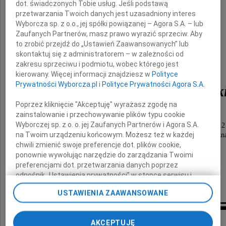
najukochańszy i najdroższy Mąż
dot. świadczonych Tobie usług. Jeśli podstawą
przetwarzania Twoich danych jest uzasadniony interes
Wyborcza sp. z o.o., jej spółki powiązanej – Agora S.A. – lub
Zaufanych Partnerów, masz prawo wyrazić sprzeciw. Aby
to zrobić przejdź do „Ustawień Zaawansowanych” lub
skontaktuj się z administratorem – w zależności od
zakresu sprzeciwu i podmiotu, wobec którego jest
kierowany. Więcej informacji znajdziesz w
Polityce
Prywatności Wyborcza.pl
i
Polityce Prywatności Agora S.A.
Aleksander Kulczyńsk
Poprzez kliknięcie "Akceptuję" wyrażasz zgodę na
zainstalowanie i przechowywanie plików typu cookie
Wyborczej sp. z o. o. jej Zaufanych Partnerów i Agora S.A.
Uroczystość pogrzebowa odbędzie się 16 lutego 2012
na Twoim urządzeniu końcowym. Możesz też w każdej
o godzinie 13.10 na cmentarzu junikowskim w Pozna
chwili zmienić swoje preferencje dot. plików cookie,
ponownie wywołując narzędzie do zarządzania Twoimi
Pogrążona w żałobie
preferencjami dot. przetwarzania danych poprzez
odnośnik „Ustawienia prywatności” w stopce serwisu i
żona
przechodząc do sekcji „Ustawienia zaawansowane”.
USTAWIENIA ZAAWANSOWANE
Zmiana ustawień plików cookie możliwa jest także za
pomocą ustawień przeglądarki.
Kondolencje
AKCEPTUJĘ
My, nasi Zaufani Partnerzy i Agora S.A. możemy