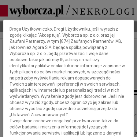
Dbamy o Twoją prywatność
Nekrologi
Odeszli
Poradnik pogrzebowy
Droga Użytkowniczko, Drogi Użytkowniku, jeśli wyrazisz
zgodę klikając "Akceptuję", Wyborcza sp. z o.o. oraz jej
Zaufani Partnerzy, w tym [
874
] Zaufanych Partnerów IAB,
jak również Agora S.A. będąca spółką powiązaną z
Aleksander Kulczyński
Wyborcza sp. z o.o., będą przetwarzać Twoje dane
IMIĘ I NAZWISKO:
osobowe takie jak adresy IP, adresy e-mail czy
identyfikatory plików cookie lub inne informacje zapisane w
Poznań
REGION:
tych plikach do celów marketingowych, w szczególności
15.02.2012
DATA EMISJI:
na potrzeby wyświetlania reklam dopasowanych do
Twoich zainteresowań i preferencji w swoich serwisach,
aplikacjach i w Internecie lub personalizacji treści w nich
wyświetlanych. Wyrażenie zgody jest dobrowolne. Jeśli nie
chcesz wyrazić zgody, chcesz ograniczyć jej zakres lub
" Kochany człowiek nigdy nie umiera,
chcesz wycofać zgodę uprzednio udzieloną przejdź do
„Ustawień Zaawansowanych”.
żyje wciąż w myślach, słowach i wspomnieniach"
Twoje dane osobowe mogą być przetwarzane także do
celów badania i mierzenia informacji dotyczących
funkcjonowania serwisów i aplikacji lub łączone z danymi
Z sercem pełnym bólu pragnę zawiadomić, że w dniu 10 lutego 2012