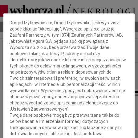
Dbamy o Twoją prywatność
Droga Użytkowniczko, Drogi Użytkowniku, jeśli wyrazisz
Nekrologi
Odeszli
Poradnik pogrzebowy
zgodę klikając "Akceptuję", Wyborcza sp. z o.o. oraz jej
Zaufani Partnerzy, w tym [
874
] Zaufanych Partnerów IAB,
jak również Agora S.A. będąca spółką powiązaną z
Wyborcza sp. z o.o., będą przetwarzać Twoje dane
Stanisław Woyke
osobowe takie jak adresy IP, adresy e-mail czy
IMIĘ I NAZWISKO:
identyfikatory plików cookie lub inne informacje zapisane w
tych plikach do celów marketingowych, w szczególności
cała Polska
REGION:
na potrzeby wyświetlania reklam dopasowanych do
11.12.2009
DATA EMISJI:
Twoich zainteresowań i preferencji w swoich serwisach,
aplikacjach i w Internecie lub personalizacji treści w nich
wyświetlanych. Wyrażenie zgody jest dobrowolne. Jeśli nie
chcesz wyrazić zgody, chcesz ograniczyć jej zakres lub
chcesz wycofać zgodę uprzednio udzieloną przejdź do
Rodzinie
„Ustawień Zaawansowanych”.
Twoje dane osobowe mogą być przetwarzane także do
wyrazy głębokiego współczucia
celów badania i mierzenia informacji dotyczących
z powodu śmierci
funkcjonowania serwisów i aplikacji lub łączone z danymi
prof. dr. hab. n. med.
dot. świadczonych Tobie usług. Jeśli podstawą