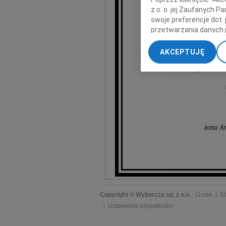
z o. o. jej Zaufanych 
Zygmu
swoje preferencje dot.
przetwarzania danych 
„Ustawienia zaawansow
w sz
AKCEPTUJĘ
Prezesowi Regional
My, nasi Zaufani Part
Przyjaciołom 
dokładnych danych geol
Przechowywanie informa
treści, badnie odbiorcó
żona An
Copyright © Wyborcza sp. z o.o.
O nas
St
Ustawienia prywatności