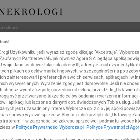
ogrzebowy
tność
Szukaj
nt Mańkowski
ogi Użytkowniku, jeśli wyrazisz zgodę klikając "Akceptuję", Wyborcza sp
Imię i na
 Zaufanych Partnerów IAB, jak również Agora S.A. będąca spółką powi
Twoje dane osobowe takie jak adresy IP, adresy e-mail czy identyfikato
 tych plikach do celów marketingowych, w szczególności na potrzeby 
 zainteresowań i preferencji w swoich serwisach, aplikacjach i w Int
w nich wyświetlanych. Wyrażenie zgody jest dobrowolne. Jeśli nie chce
INNE NE
 lub chcesz wycofać zgodę uprzednio udzieloną przejdź do „Ustawień
Andrz
gą być przetwarzane także do celów badania i mierzenia informacji
W dniu
w i aplikacji lub łączone z danymi dot. świadczonych Tobie usług. Jeś
Andrz
nych jest uzasadniony interes Wyborcza sp. z o.o., jej spółki powiąza
Podziękowanie
W dni
masz prawo wyrazić sprzeciw. Aby to zrobić przejdź do „Ustawień Z
Anna 
istratorem – w zależności od zakresu sprzeciwu i podmiotu, wobec któ
tórzy towarzyszyli w ostatniej drodze
W dni
dziesz w
Polityce Prywatności Wyborcza.pl
i
Polityce Prywatności Agor
Joann
Z głę
ceptuję" wyrażasz zgodę na zainstalowanie i przechowywanie plików t