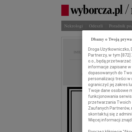
Nekrologi
Odeszli
Poradnik p
Dbamy o Twoją prywa
Zygmu
Droga Użytkowniczko, Dr
IMIĘ I NAZWISKO:
Partnerzy, w tym [
872
]
o.o., będą przetwarzać 
Lublin
REGION:
informacje zapisane w
dopasowanych do Twoich
10.02.2012
DATA EMISJI:
personalizacji treści 
ograniczyć jej zakres
Twoje dane osobowe mo
funkcjonowania serwisó
przetwarzania Twoich da
Zaufanych Partnerów, 
skontaktuj się z admin
Wszystkim, k
Więcej informacji znaj
Poprzez kliknięcie "Ak