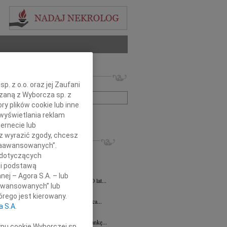
 nekrologów i wspomnień
. z o.o. oraz jej Zaufani
zwisko lub numer ogłoszenia:
ązaną z Wyborcza sp. z
ry plików cookie lub inne
wyświetlania reklam
+ szukanie zaawansowane
ernecie lub
sz wyrazić zgody, chcesz
KROLOGI
 Zaawansowanych”.
ej Szostek
27.07.2026
Lublin
 dotyczących
 21 lipca 2026 r. zmarł Śp. ks. prof....
li podstawą
ej Szostek
27.07.2026
Lublin
nej – Agora S.A. – lub
u 21 lipca 2026 roku zmarł w wieku 80 lat...
aawansowanych” lub
Elżbieta Wstawska
19.06.2026
Lublin
rego jest kierowany.
u 24 czerwca 2026 roku mija 1. rocznica...
a S.A.
a Magdalena Milart
14.04.2026
Lublin
bokim smutkiem żegnamy naszą Koleżankę...
ypu cookie Wyborczej sp.