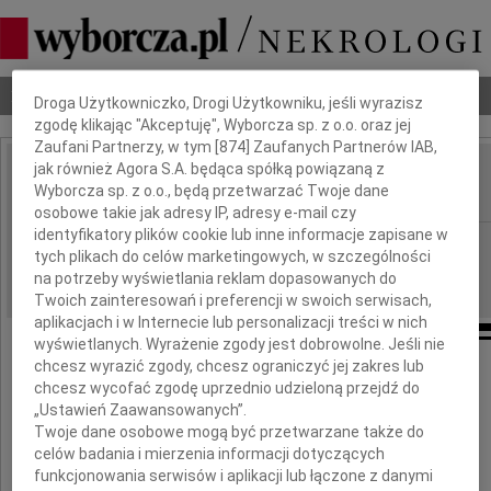
Dbamy o Twoją prywatność
Nekrologi
Odeszli
Poradnik pogrzebowy
Droga Użytkowniczko, Drogi Użytkowniku, jeśli wyrazisz
zgodę klikając "Akceptuję", Wyborcza sp. z o.o. oraz jej
Zaufani Partnerzy, w tym [
874
] Zaufanych Partnerów IAB,
jak również Agora S.A. będąca spółką powiązaną z
Zbigniew Jędrzejewski
Wyborcza sp. z o.o., będą przetwarzać Twoje dane
IMIĘ I NAZWISKO:
osobowe takie jak adresy IP, adresy e-mail czy
identyfikatory plików cookie lub inne informacje zapisane w
Płock
REGION:
tych plikach do celów marketingowych, w szczególności
10.02.2012
DATA EMISJI:
na potrzeby wyświetlania reklam dopasowanych do
Twoich zainteresowań i preferencji w swoich serwisach,
aplikacjach i w Internecie lub personalizacji treści w nich
wyświetlanych. Wyrażenie zgody jest dobrowolne. Jeśli nie
chcesz wyrazić zgody, chcesz ograniczyć jej zakres lub
9 lutego 1992 zmarł
chcesz wycofać zgodę uprzednio udzieloną przejdź do
„Ustawień Zaawansowanych”.
Twoje dane osobowe mogą być przetwarzane także do
celów badania i mierzenia informacji dotyczących
funkcjonowania serwisów i aplikacji lub łączone z danymi