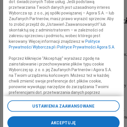
dot. świadczonych Tobie usług. Jeśli podstawą
przetwarzania Twoich danych jest uzasadniony interes
Wyborcza sp. z o.o., jej spółki powiązanej – Agora S.A. – lub
Zbigniew Jędrzejewsk
Zaufanych Partnerów, masz prawo wyrazić sprzeciw. Aby
to zrobić przejdź do „Ustawień Zaawansowanych” lub
skontaktuj się z administratorem – w zależności od
zakresu sprzeciwu i podmiotu, wobec którego jest
Lekarz Kardiolog;
kierowany. Więcej informacji znajdziesz w
Polityce
długoletni pracownik oddziału kardiologii
Prywatności Wyborcza.pl
i
Polityce Prywatności Agora S.A.
Wojewódzkiego Szpitala Zespolonego w Płocku;
Poprzez kliknięcie "Akceptuję" wyrażasz zgodę na
Ordynator oddziału wewnętrznego
zainstalowanie i przechowywanie plików typu cookie
Wyborczej sp. z o. o. jej Zaufanych Partnerów i Agora S.A.
Szpitala Wojewódzkiego w Pile;
na Twoim urządzeniu końcowym. Możesz też w każdej
chwili zmienić swoje preferencje dot. plików cookie,
inicjator, organizator, pierwszy Przewodniczący
ponownie wywołując narzędzie do zarządzania Twoimi
preferencjami dot. przetwarzania danych poprzez
Okręgowej Izby Lekarskiej w Płocku;
odnośnik „Ustawienia prywatności” w stopce serwisu i
członek Naczelnej Rady Lekarskiej;
przechodząc do sekcji „Ustawienia zaawansowane”.
USTAWIENIA ZAAWANSOWANE
Zmiana ustawień plików cookie możliwa jest także za
członek Płockiego Towarzystwa Lekarskiego;
pomocą ustawień przeglądarki.
nasz nieodżałowany Kolega, Nauczyciel, Autoryte
AKCEPTUJĘ
My, nasi Zaufani Partnerzy i Agora S.A. możemy