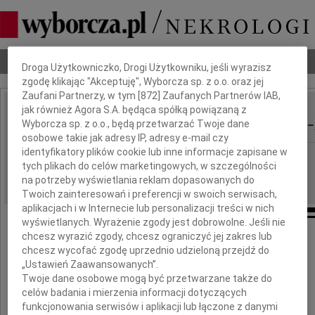
Dbamy o Twoją prywatność
Nekrologi
Odeszli
Poradnik pogrzebowy
Droga Użytkowniczko, Drogi Użytkowniku, jeśli wyrazisz
zgodę klikając "Akceptuję", Wyborcza sp. z o.o. oraz jej
Zaufani Partnerzy, w tym [
872
] Zaufanych Partnerów IAB,
jak również Agora S.A. będąca spółką powiązaną z
Barbara Rodzynkiewicz-
Wyborcza sp. z o.o., będą przetwarzać Twoje dane
IMIĘ I NAZWISKO:
osobowe takie jak adresy IP, adresy e-mail czy
identyfikatory plików cookie lub inne informacje zapisane w
Kraków
REGION:
tych plikach do celów marketingowych, w szczególności
08.02.2012
DATA EMISJI:
na potrzeby wyświetlania reklam dopasowanych do
Twoich zainteresowań i preferencji w swoich serwisach,
aplikacjach i w Internecie lub personalizacji treści w nich
wyświetlanych. Wyrażenie zgody jest dobrowolne. Jeśli nie
chcesz wyrazić zgody, chcesz ograniczyć jej zakres lub
chcesz wycofać zgodę uprzednio udzieloną przejdź do
„Ustawień Zaawansowanych”.
Twoje dane osobowe mogą być przetwarzane także do
celów badania i mierzenia informacji dotyczących
funkcjonowania serwisów i aplikacji lub łączone z danymi