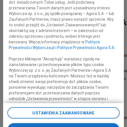
dot. świadczonych Tobie usług. Jeśli podstawą
Barbara
przetwarzania Twoich danych jest uzasadniony interes
Wyborcza sp. z o.o., jej spółki powiązanej – Agora S.A. – lub
Zaufanych Partnerów, masz prawo wyrazić sprzeciw. Aby
Rodzynkiewicz-Zarzyc
to zrobić przejdź do „Ustawień Zaawansowanych” lub
skontaktuj się z administratorem – w zależności od
zakresu sprzeciwu i podmiotu, wobec którego jest
kochana Żona, Mama i Babcia.
kierowany. Więcej informacji znajdziesz w
Polityce
Prywatności Wyborcza.pl
i
Polityce Prywatności Agora S.A.
Przeżywszy lat 78, zmarła dnia 4 lutego 2012 rok
Poprzez kliknięcie "Akceptuję" wyrażasz zgodę na
zainstalowanie i przechowywanie plików typu cookie
Wyborczej sp. z o. o. jej Zaufanych Partnerów i Agora S.A.
Msza święta żałobna przy Zmarłej odprawiona zosta
na Twoim urządzeniu końcowym. Możesz też w każdej
w poniedziałek, dnia 13 lutego 2012 roku, o godzinie
chwili zmienić swoje preferencje dot. plików cookie,
w kaplicy na Cmentarzu Rakowickim,
ponownie wywołując narzędzie do zarządzania Twoimi
preferencjami dot. przetwarzania danych poprzez
po czym nastąpi odprowadzenie Zmarłej
odnośnik „Ustawienia prywatności” w stopce serwisu i
na miejsce wiecznego spoczynku.
przechodząc do sekcji „Ustawienia zaawansowane”.
Zmiana ustawień plików cookie możliwa jest także za
USTAWIENIA ZAAWANSOWANE
pomocą ustawień przeglądarki.
O czym zawiadamiają pogrążeni w głębokim smut