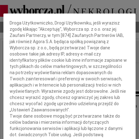
Dbamy o Twoją prywatność
Droga Użytkowniczko, Drogi Użytkowniku, jeśli wyrazisz
Nekrologi
Odeszli
Poradnik pogrzebowy
zgodę klikając "Akceptuję", Wyborcza sp. z o.o. oraz jej
Zaufani Partnerzy, w tym [
874
] Zaufanych Partnerów IAB,
jak również Agora S.A. będąca spółką powiązaną z
Wyborcza sp. z o.o., będą przetwarzać Twoje dane
Stanisław Szczypka
osobowe takie jak adresy IP, adresy e-mail czy
IMIĘ I NAZWISKO:
identyfikatory plików cookie lub inne informacje zapisane w
tych plikach do celów marketingowych, w szczególności
Rzeszów
REGION:
na potrzeby wyświetlania reklam dopasowanych do
04.02.2012
DATA EMISJI:
Twoich zainteresowań i preferencji w swoich serwisach,
aplikacjach i w Internecie lub personalizacji treści w nich
wyświetlanych. Wyrażenie zgody jest dobrowolne. Jeśli nie
chcesz wyrazić zgody, chcesz ograniczyć jej zakres lub
chcesz wycofać zgodę uprzednio udzieloną przejdź do
Ze smutkiem żegnamy mojego drogiego Brata
„Ustawień Zaawansowanych”.
Twoje dane osobowe mogą być przetwarzane także do
Stanisława Szczypka
celów badania i mierzenia informacji dotyczących
funkcjonowania serwisów i aplikacji lub łączone z danymi
dot. świadczonych Tobie usług. Jeśli podstawą