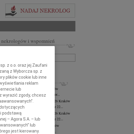
 nekrologów i wspomnień
zwisko lub numer ogłoszenia:
. z o.o. oraz jej Zaufani
+ szukanie zaawansowane
ązaną z Wyborcza sp. z
ry plików cookie lub inne
KROLOGI
wyświetlania reklam
ej Krzysztof Torbus
31.07.2026
Kraków
ernecie lub
ej Krzysztof Torbus poeta prozaik, autor...
sz wyrazić zgody, chcesz
sława Cholewa-Hrynkowska
28.07.2026
Kraków
 Zaawansowanych”.
bokim żalem przyjęliśmy wiadomość, że 22...
 dotyczących
li podstawą
sława Cholewa-Hrynkowska
27.07.2026
Kraków
bokim żalem przyjęliśmy wiadomość, że 22...
nej – Agora S.A. – lub
aawansowanych” lub
ra Cichecka
wiek: 96
22.07.2026
Kraków
rego jest kierowany.
arbara Cichecka Zawodniczka Klubu...