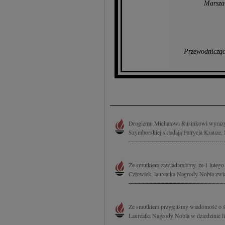
Marsza
Przewodniczą
Drogiemu Michałowi Rusinkowi wyrazy 
Szymborskiej składają Patrycja Krauze
Ze smutkiem zawiadamiamy, że 1 lutego
Człowiek, laureatka Nagrody Nobla związ
Ze smutkiem przyjęliśmy wiadomość o ś
Laureatki Nagrody Nobla w dziedzinie li