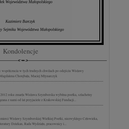
łek Województwa Małopolskiego
Kazimierz Barczyk
cy Sejmiku Województwa Małopolskiego
Kondolencje
współczucia w tych trudnych chwilach po odejściu Wisławy
, Magdalena Chorębała, Maciej Młynarczyk
 2012 roku zmarła Wisława Szymborska wybitna poetka, szlachetny
ana z nami od lat przyjaciele z Krakowskiej Fundacji...
mierci Wisławy Szymborskiej Wielkiej Poetki, niezwykłego Człowieka,
teratury Dziekan, Rada Wydziału, pracownicy i...