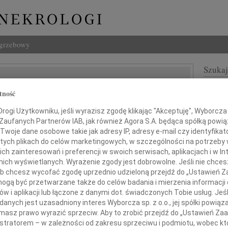
ogrzebowy
Szukaj
a Szymborska
Imię i na
tność
ogi Użytkowniku, jeśli wyrazisz zgodę klikając "Akceptuję", Wyborcza sp
 Zaufanych Partnerów IAB, jak również Agora S.A. będąca spółką powi
Twoje dane osobowe takie jak adresy IP, adresy e-mail czy identyfikato
INNE NE
 tych plikach do celów marketingowych, w szczególności na potrzeby 
Andrz
 zainteresowań i preferencji w swoich serwisach, aplikacjach i w Int
Andrz
w nich wyświetlanych. Wyrażenie zgody jest dobrowolne. Jeśli nie chce
Bogu
 lub chcesz wycofać zgodę uprzednio udzieloną przejdź do „Ustawień
m przyjęliśmy wiadomość o śmierci
Z głę
gą być przetwarzane także do celów badania i mierzenia informacji
w i aplikacji lub łączone z danymi dot. świadczonych Tobie usług. Jeś
Bogu
Z głę
nych jest uzasadniony interes Wyborcza sp. z o.o., jej spółki powiąza
masz prawo wyrazić sprzeciw. Aby to zrobić przejdź do „Ustawień Z
Barba
awy Szymborskiej
istratorem – w zależności od zakresu sprzeciwu i podmiotu, wobec któ
Mgr B