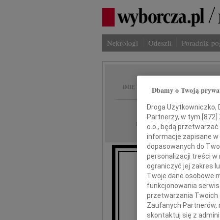
Nekrologi
Odeszli
Poradnik p
Wisław
IMIĘ I NAZWISKO:
Dbamy o Twoją prywa
Droga Użytkowniczko, Dr
Kraków
REGION:
Partnerzy, w tym [
872
]
03.02.2012
DATA EMISJI:
o.o., będą przetwarzać 
informacje zapisane w
dopasowanych do Twoich
personalizacji treści 
ograniczyć jej zakres
Ze smutkie
Twoje dane osobowe mo
funkcjonowania serwisó
przetwarzania Twoich da
Zaufanych Partnerów, 
Wisł
skontaktuj się z admin