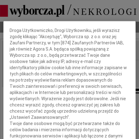
Dbamy o Twoją prywatność
Nekrologi
Odeszli
Poradnik pogrzebowy
Droga Użytkowniczko, Drogi Użytkowniku, jeśli wyrazisz
zgodę klikając "Akceptuję", Wyborcza sp. z o.o. oraz jej
Zaufani Partnerzy, w tym [
874
] Zaufanych Partnerów IAB,
jak również Agora S.A. będąca spółką powiązaną z
IMIĘ I NAZWISKO:
Wyborcza sp. z o.o., będą przetwarzać Twoje dane
osobowe takie jak adresy IP, adresy e-mail czy
Rzeszów
REGION:
identyfikatory plików cookie lub inne informacje zapisane w
tych plikach do celów marketingowych, w szczególności
03.02.2012
DATA EMISJI:
na potrzeby wyświetlania reklam dopasowanych do
Twoich zainteresowań i preferencji w swoich serwisach,
aplikacjach i w Internecie lub personalizacji treści w nich
wyświetlanych. Wyrażenie zgody jest dobrowolne. Jeśli nie
Łącząc się w bólu
chcesz wyrazić zgody, chcesz ograniczyć jej zakres lub
chcesz wycofać zgodę uprzednio udzieloną przejdź do
z Panią
„Ustawień Zaawansowanych”.
Twoje dane osobowe mogą być przetwarzane także do
Anetą Zubą
celów badania i mierzenia informacji dotyczących
funkcjonowania serwisów i aplikacji lub łączone z danymi