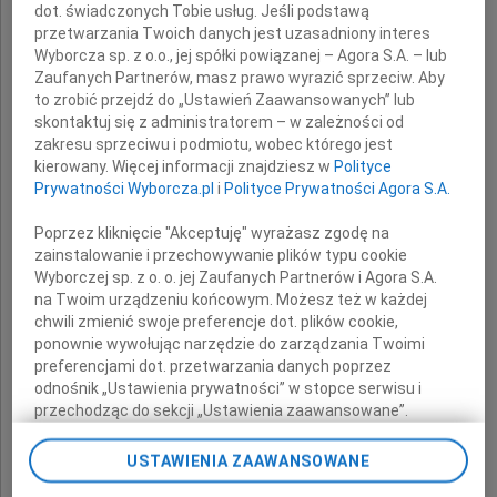
dot. świadczonych Tobie usług. Jeśli podstawą
z powodu śmierci
przetwarzania Twoich danych jest uzasadniony interes
Wyborcza sp. z o.o., jej spółki powiązanej – Agora S.A. – lub
Ojca
Zaufanych Partnerów, masz prawo wyrazić sprzeciw. Aby
to zrobić przejdź do „Ustawień Zaawansowanych” lub
skontaktuj się z administratorem – w zależności od
wyrazy szczerego współczucia
zakresu sprzeciwu i podmiotu, wobec którego jest
kierowany. Więcej informacji znajdziesz w
Polityce
składają
Prywatności Wyborcza.pl
i
Polityce Prywatności Agora S.A.
Prezydent oraz pracownicy
Poprzez kliknięcie "Akceptuję" wyrażasz zgodę na
zainstalowanie i przechowywanie plików typu cookie
Urzędu Miasta Rzeszowa
Wyborczej sp. z o. o. jej Zaufanych Partnerów i Agora S.A.
na Twoim urządzeniu końcowym. Możesz też w każdej
chwili zmienić swoje preferencje dot. plików cookie,
ponownie wywołując narzędzie do zarządzania Twoimi
preferencjami dot. przetwarzania danych poprzez
odnośnik „Ustawienia prywatności” w stopce serwisu i
przechodząc do sekcji „Ustawienia zaawansowane”.
Zmiana ustawień plików cookie możliwa jest także za
pomocą ustawień przeglądarki.
USTAWIENIA ZAAWANSOWANE