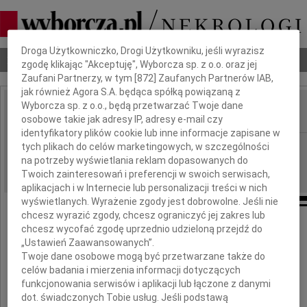
Dbamy o Twoją prywatność
Droga Użytkowniczko, Drogi Użytkowniku, jeśli wyrazisz
Nekrologi
Odeszli
Poradnik pogrzebowy
zgodę klikając "Akceptuję", Wyborcza sp. z o.o. oraz jej
Zaufani Partnerzy, w tym [
872
] Zaufanych Partnerów IAB,
jak również Agora S.A. będąca spółką powiązaną z
Wyborcza sp. z o.o., będą przetwarzać Twoje dane
osobowe takie jak adresy IP, adresy e-mail czy
IMIĘ I NAZWISKO:
identyfikatory plików cookie lub inne informacje zapisane w
cała Polska
tych plikach do celów marketingowych, w szczególności
REGION:
na potrzeby wyświetlania reklam dopasowanych do
10.12.2009
DATA EMISJI:
Twoich zainteresowań i preferencji w swoich serwisach,
aplikacjach i w Internecie lub personalizacji treści w nich
wyświetlanych. Wyrażenie zgody jest dobrowolne. Jeśli nie
chcesz wyrazić zgody, chcesz ograniczyć jej zakres lub
chcesz wycofać zgodę uprzednio udzieloną przejdź do
„Ustawień Zaawansowanych”.
Michałowi Krysztofiakowi
Twoje dane osobowe mogą być przetwarzane także do
celów badania i mierzenia informacji dotyczących
i jego Bliskim
funkcjonowania serwisów i aplikacji lub łączone z danymi
dot. świadczonych Tobie usług. Jeśli podstawą