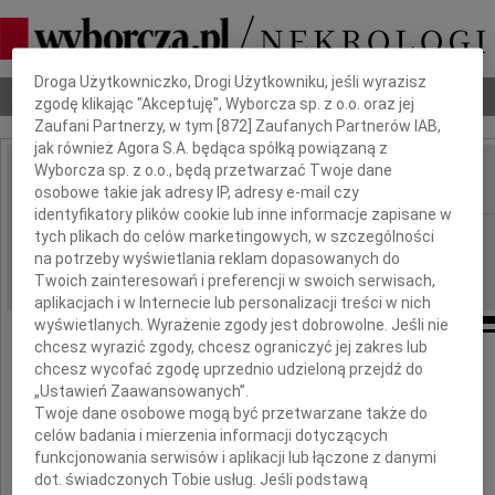
Dbamy o Twoją prywatność
Droga Użytkowniczko, Drogi Użytkowniku, jeśli wyrazisz
Nekrologi
Odeszli
Poradnik pogrzebowy
zgodę klikając "Akceptuję", Wyborcza sp. z o.o. oraz jej
Zaufani Partnerzy, w tym [
872
] Zaufanych Partnerów IAB,
jak również Agora S.A. będąca spółką powiązaną z
Wyborcza sp. z o.o., będą przetwarzać Twoje dane
osobowe takie jak adresy IP, adresy e-mail czy
IMIĘ I NAZWISKO:
identyfikatory plików cookie lub inne informacje zapisane w
Płock
tych plikach do celów marketingowych, w szczególności
REGION:
na potrzeby wyświetlania reklam dopasowanych do
01.02.2012
DATA EMISJI:
Twoich zainteresowań i preferencji w swoich serwisach,
aplikacjach i w Internecie lub personalizacji treści w nich
wyświetlanych. Wyrażenie zgody jest dobrowolne. Jeśli nie
chcesz wyrazić zgody, chcesz ograniczyć jej zakres lub
chcesz wycofać zgodę uprzednio udzieloną przejdź do
Pani Dyrektor
„Ustawień Zaawansowanych”.
Twoje dane osobowe mogą być przetwarzane także do
celów badania i mierzenia informacji dotyczących
Agnieszce Bednarskiej
funkcjonowania serwisów i aplikacji lub łączone z danymi
dot. świadczonych Tobie usług. Jeśli podstawą