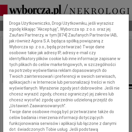
Dbamy o Twoją prywatność
Droga Użytkowniczko, Drogi Użytkowniku, jeśli wyrazisz
Nekrologi
Odeszli
Poradnik pogrzebowy
zgodę klikając "Akceptuję", Wyborcza sp. z o.o. oraz jej
Zaufani Partnerzy, w tym [
874
] Zaufanych Partnerów IAB,
jak również Agora S.A. będąca spółką powiązaną z
Wyborcza sp. z o.o., będą przetwarzać Twoje dane
IMIĘ I NAZWISKO:
osobowe takie jak adresy IP, adresy e-mail czy
identyfikatory plików cookie lub inne informacje zapisane w
Gdańsk
REGION:
tych plikach do celów marketingowych, w szczególności
na potrzeby wyświetlania reklam dopasowanych do
09.12.2009
DATA EMISJI:
Twoich zainteresowań i preferencji w swoich serwisach,
aplikacjach i w Internecie lub personalizacji treści w nich
wyświetlanych. Wyrażenie zgody jest dobrowolne. Jeśli nie
chcesz wyrazić zgody, chcesz ograniczyć jej zakres lub
Szanownej Pani
chcesz wycofać zgodę uprzednio udzieloną przejdź do
„Ustawień Zaawansowanych”.
Małgorzacie Kistowskiej
Twoje dane osobowe mogą być przetwarzane także do
celów badania i mierzenia informacji dotyczących
funkcjonowania serwisów i aplikacji lub łączone z danymi
wyrazy głębokiego współczucia
dot. świadczonych Tobie usług. Jeśli podstawą