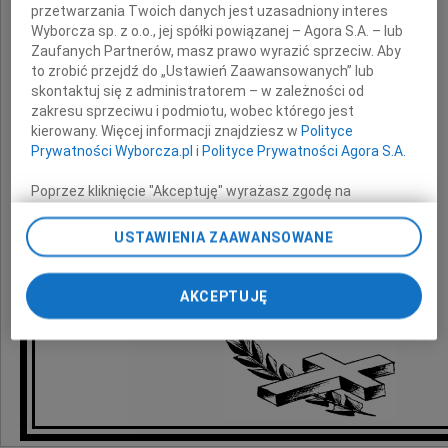
przetwarzania Twoich danych jest uzasadniony interes
z powodu śmierci
Wyborcza sp. z o.o., jej spółki powiązanej – Agora S.A. – lub
Zaufanych Partnerów, masz prawo wyrazić sprzeciw. Aby
Ojca
to zrobić przejdź do „Ustawień Zaawansowanych” lub
skontaktuj się z administratorem – w zależności od
zakresu sprzeciwu i podmiotu, wobec którego jest
składają
kierowany. Więcej informacji znajdziesz w
Polityce
Prywatności Wyborcza.pl
i
Polityce Prywatności Agora S.A.
Dyrekcja oraz pracownicy
Poprzez kliknięcie "Akceptuję" wyrażasz zgodę na
Regionalnej Dyrekcji Ochrony Środowiska
zainstalowanie i przechowywanie plików typu cookie
w Gdańsku
Wyborczej sp. z o. o. jej Zaufanych Partnerów i Agora S.A.
USTAWIENIA ZAAWANSOWANE
na Twoim urządzeniu końcowym. Możesz też w każdej
chwili zmienić swoje preferencje dot. plików cookie,
ponownie wywołując narzędzie do zarządzania Twoimi
AKCEPTUJĘ
preferencjami dot. przetwarzania danych poprzez
odnośnik „Ustawienia prywatności” w stopce serwisu i
przechodząc do sekcji „Ustawienia zaawansowane”.
Zmiana ustawień plików cookie możliwa jest także za
pomocą ustawień przeglądarki.
My, nasi Zaufani Partnerzy i Agora S.A. możemy