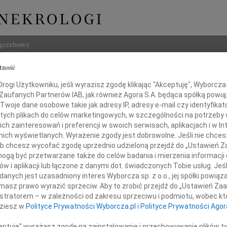
ogrzebowy
tność
Szukaj
ogi Użytkowniku, jeśli wyrazisz zgodę klikając "Akceptuję", Wyborcza sp
Imię i na
 Zaufanych Partnerów IAB, jak również Agora S.A. będąca spółką powi
Twoje dane osobowe takie jak adresy IP, adresy e-mail czy identyfikato
 tych plikach do celów marketingowych, w szczególności na potrzeby 
 zainteresowań i preferencji w swoich serwisach, aplikacjach i w Int
w nich wyświetlanych. Wyrażenie zgody jest dobrowolne. Jeśli nie chce
INNE NE
 lub chcesz wycofać zgodę uprzednio udzieloną przejdź do „Ustawień
Witol
gą być przetwarzane także do celów badania i mierzenia informacji
Z wie
w i aplikacji lub łączone z danymi dot. świadczonych Tobie usług. Jeś
Panu
Jadwi
nych jest uzasadniony interes Wyborcza sp. z o.o., jej spółki powiąza
Panu 
masz prawo wyrazić sprzeciw. Aby to zrobić przejdź do „Ustawień Z
łowi Andrzejowi Karwecie
Adam
istratorem – w zależności od zakresu sprzeciwu i podmiotu, wobec któ
Z wie
dziesz w
Polityce Prywatności Wyborcza.pl
i
Polityce Prywatności Agor
Alina
wódcy Marynarki Wojennej
Alina
ceptuję" wyrażasz zgodę na zainstalowanie i przechowywanie plików t