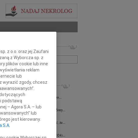
 nekrologów i wspomnień
. z o.o. oraz jej Zaufani
zwisko lub numer ogłoszenia:
ązaną z Wyborcza sp. z
ry plików cookie lub inne
wyświetlania reklam
+ szukanie zaawansowane
ernecie lub
sz wyrazić zgody, chcesz
KROLOGI
 Zaawansowanych”.
d Halka
wiek: 89
21.07.2026
Gdańsk
 dotyczących
lkim żalem i smutkiem żegnamy naszego...
li podstawą
ga Czajka
16.07.2026
Gdańsk
nej – Agora S.A. – lub
Andrzejowi Czajce z powodu śmierci Żony...
aawansowanych” lub
 Borowski
10.07.2026
Gdańsk
rego jest kierowany.
lkim smutkiem przyjęłyśmy wiadomość, że...
a S.A.
 Augustynowicz
03.07.2026
Gdańsk
 Augustynowicz z domu Hinz (1979-2024)...
ypu cookie Wyborczej sp.