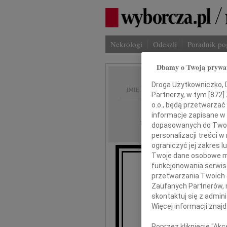
Nekrologi
Odeszli
Poradnik p
Dbamy o Twoją prywa
Droga Użytkowniczko, Dr
IMIĘ I NAZWISKO:
Partnerzy, w tym [
872
]
o.o., będą przetwarzać 
Gdańsk
REGION:
informacje zapisane w
09.12.2009
DATA EMISJI:
dopasowanych do Twoich
personalizacji treści 
ograniczyć jej zakres
Twoje dane osobowe mo
funkcjonowania serwisó
przetwarzania Twoich da
Zaufanych Partnerów, 
Wiceadmira
skontaktuj się z admin
Więcej informacji znaj
Do
Poprzez kliknięcie "Ak