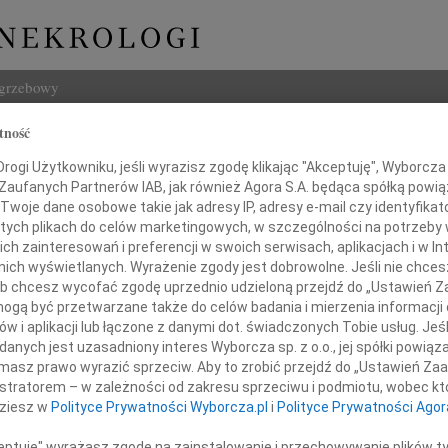
ogrzebowy
tność
Szukaj
Dulembo
ogi Użytkowniku, jeśli wyrazisz zgodę klikając "Akceptuję", Wyborcza sp
Imię i na
 Zaufanych Partnerów IAB, jak również Agora S.A. będąca spółką powi
Twoje dane osobowe takie jak adresy IP, adresy e-mail czy identyfikato
 tych plikach do celów marketingowych, w szczególności na potrzeby 
 zainteresowań i preferencji w swoich serwisach, aplikacjach i w Int
w nich wyświetlanych. Wyrażenie zgody jest dobrowolne. Jeśli nie chce
INNE NE
 lub chcesz wycofać zgodę uprzednio udzieloną przejdź do „Ustawień
07.0
gą być przetwarzane także do celów badania i mierzenia informacji
Dziek
w i aplikacji lub łączone z danymi dot. świadczonych Tobie usług. Jeś
07.0
nych jest uzasadniony interes Wyborcza sp. z o.o., jej spółki powiąza
 głębokim żalem żegnamy
Nasze
masz prawo wyrazić sprzeciw. Aby to zrobić przejdź do „Ustawień Z
łego dnia 2 grudnia 2009 roku
Jacek
istratorem – w zależności od zakresu sprzeciwu i podmiotu, wobec któ
szego drogiego Przyjaciela
Z wie
dziesz w
Polityce Prywatności Wyborcza.pl
i
Polityce Prywatności Agor
Małgo
W dni
ceptuję" wyrażasz zgodę na zainstalowanie i przechowywanie plików t