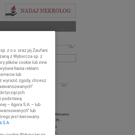
 nekrologów i wspomnień
. z o.o. oraz jej Zaufani
zwisko lub numer ogłoszenia:
ązaną z Wyborcza sp. z
ry plików cookie lub inne
wyświetlania reklam
+ szukanie zaawansowane
ernecie lub
sz wyrazić zgody, chcesz
KROLOGI
 Zaawansowanych”.
8.2026
Warszawa
 dotyczących
anie Wydziału dr hab. Julii Kubisie,...
li podstawą
8.2026
Warszawa
nej – Agora S.A. – lub
j kochanej i dzielnej Marylce Butruk...
aawansowanych” lub
 Tadeusz Duniec
wiek: 79
07.08.2026
Warszawa
rego jest kierowany.
lkim żalem przyjęliśmy wiadomość, że 29...
a S.A.
rzata Kościelska
07.08.2026
Warszawa
u 3 sierpnia 2026 roku zmarła Profesor...
ypu cookie Wyborczej sp.