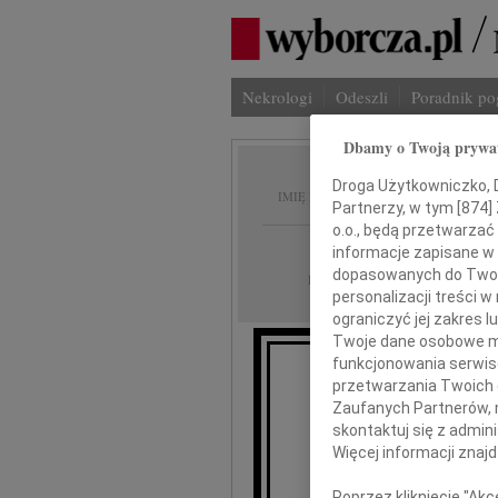
Nekrologi
Odeszli
Poradnik p
Dbamy o Twoją prywa
Jerzy 
Droga Użytkowniczko, Dr
IMIĘ I NAZWISKO:
Partnerzy, w tym [
874
]
o.o., będą przetwarzać 
Warszawa
REGION:
informacje zapisane w
dopasowanych do Twoich
09.12.2009
DATA EMISJI:
personalizacji treści 
ograniczyć jej zakres
Twoje dane osobowe mo
funkcjonowania serwisó
przetwarzania Twoich da
Z
Zaufanych Partnerów, 
zmar
skontaktuj się z admin
na
Więcej informacji znaj
Poprzez kliknięcie "Ak