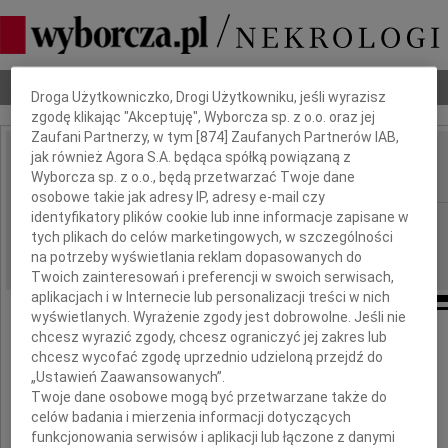
Dbamy o Twoją prywatność
Nekrologi
Odeszli
Poradnik pogrzebowy
Droga Użytkowniczko, Drogi Użytkowniku, jeśli wyrazisz
zgodę klikając "Akceptuję", Wyborcza sp. z o.o. oraz jej
Zaufani Partnerzy, w tym [
874
] Zaufanych Partnerów IAB,
jak również Agora S.A. będąca spółką powiązaną z
Ewa Mossakowska
Wyborcza sp. z o.o., będą przetwarzać Twoje dane
IMIĘ I NAZWISKO:
osobowe takie jak adresy IP, adresy e-mail czy
identyfikatory plików cookie lub inne informacje zapisane w
Warszawa
REGION:
tych plikach do celów marketingowych, w szczególności
30.07.2009
DATA EMISJI:
na potrzeby wyświetlania reklam dopasowanych do
Twoich zainteresowań i preferencji w swoich serwisach,
aplikacjach i w Internecie lub personalizacji treści w nich
wyświetlanych. Wyrażenie zgody jest dobrowolne. Jeśli nie
chcesz wyrazić zgody, chcesz ograniczyć jej zakres lub
chcesz wycofać zgodę uprzednio udzieloną przejdź do
Z głębokim żalem zawiadamiamy,
„Ustawień Zaawansowanych”.
że dnia 22 lipca 2009 roku
Twoje dane osobowe mogą być przetwarzane także do
celów badania i mierzenia informacji dotyczących
zmarła nagle
funkcjonowania serwisów i aplikacji lub łączone z danymi