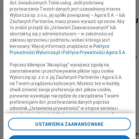
dot. świadczonych Tobie usług. Jeśli podstawą
przetwarzania Twoich danych jest uzasadniony interes
Wyborcza sp. z o.o., jej spółki powiązanej – Agora S.A. – lub
dr Ewa Mossakowska
Zaufanych Partnerów, masz prawo wyrazić sprzeciw. Aby
to zrobić przejdź do „Ustawień Zaawansowanych” lub
skontaktuj się z administratorem – w zależności od
zakresu sprzeciwu i podmiotu, wobec którego jest
kierowany. Więcej informacji znajdziesz w
Polityce
wieloletni, zasłużony nauczyciel akademicki
Prywatności Wyborcza.pl
i
Polityce Prywatności Agora S.A.
w Katedrze Ekonomii i Polityki Gospodarczej
Poprzez kliknięcie "Akceptuję" wyrażasz zgodę na
na Wydziale Nauk Ekonomicznych
zainstalowanie i przechowywanie plików typu cookie
Szkoły Głównej Gospodarstwa Wiejskiego.
Wyborczej sp. z o. o. jej Zaufanych Partnerów i Agora S.A.
na Twoim urządzeniu końcowym. Możesz też w każdej
chwili zmienić swoje preferencje dot. plików cookie,
ponownie wywołując narzędzie do zarządzania Twoimi
preferencjami dot. przetwarzania danych poprzez
Cześć Jej pamięci!
odnośnik „Ustawienia prywatności” w stopce serwisu i
przechodząc do sekcji „Ustawienia zaawansowane”.
Zmiana ustawień plików cookie możliwa jest także za
USTAWIENIA ZAAWANSOWANE
pomocą ustawień przeglądarki.
Rektor Szkoły Głównej Gospodarstwa Wiejskiego