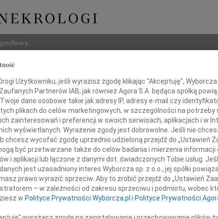
ogrzebowy
tność
Szukaj
ndra Szczepanik
ogi Użytkowniku, jeśli wyrazisz zgodę klikając "Akceptuję", Wyborcza sp
Imię i na
 Zaufanych Partnerów IAB, jak również Agora S.A. będąca spółką powi
Twoje dane osobowe takie jak adresy IP, adresy e-mail czy identyfikato
 tych plikach do celów marketingowych, w szczególności na potrzeby 
 zainteresowań i preferencji w swoich serwisach, aplikacjach i w Int
w nich wyświetlanych. Wyrażenie zgody jest dobrowolne. Jeśli nie chce
INNE NE
 lub chcesz wycofać zgodę uprzednio udzieloną przejdź do „Ustawień
Marci
gą być przetwarzane także do celów badania i mierzenia informacji
"Nie 
w i aplikacji lub łączone z danymi dot. świadczonych Tobie usług. Jeś
03.0
Ze smutkiem żegnamy
nych jest uzasadniony interes Wyborcza sp. z o.o., jej spółki powiąza
Panu 
masz prawo wyrazić sprzeciw. Aby to zrobić przejdź do „Ustawień Z
Panią
Karol
istratorem – w zależności od zakresu sprzeciwu i podmiotu, wobec któ
Z ogr
andrę Szczepanik
dziesz w
Polityce Prywatności Wyborcza.pl
i
Polityce Prywatności Agor
12.0
Pani 
ceptuję" wyrażasz zgodę na zainstalowanie i przechowywanie plików t