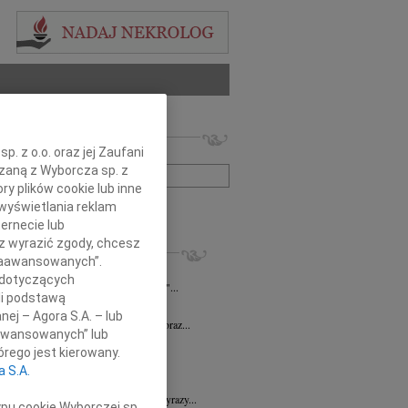
 nekrologów i wspomnień
. z o.o. oraz jej Zaufani
zwisko lub numer ogłoszenia:
ązaną z Wyborcza sp. z
ry plików cookie lub inne
wyświetlania reklam
+ szukanie zaawansowane
ernecie lub
sz wyrazić zgody, chcesz
KROLOGI
 Zaawansowanych”.
n Piotr Czarnota
17.07.2026
Rzeszów
 dotyczących
umiera ten, kto trwa w pamięci żywych"...
li podstawą
7.2026
Rzeszów
nej – Agora S.A. – lub
Dyrektorowi Jerzemu Guniewskiemu oraz...
aawansowanych” lub
 Drozd
17.06.2026
Rzeszów
rego jest kierowany.
omnym smutkiem i niedowierzaniem...
a S.A.
6.2026
Rzeszów
Dr n. med. Mai Ptasiewicz składamy wyrazy...
ypu cookie Wyborczej sp.