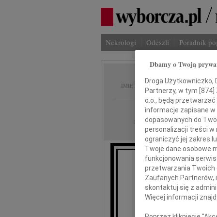
Nekrologi
Odeszli
Poradnik p
Dbamy o Twoją prywa
Aleksa
Droga Użytkowniczko, Dr
IMIĘ I NAZWISKO:
Partnerzy, w tym [
874
]
o.o., będą przetwarzać 
Rzeszów
REGION:
informacje zapisane w
dopasowanych do Twoich
26.01.2012
DATA EMISJI:
personalizacji treści 
ograniczyć jej zakres
Twoje dane osobowe mo
funkcjonowania serwisó
przetwarzania Twoich da
Zaufanych Partnerów, 
skontaktuj się z admin
Aleks
Więcej informacji znaj
Poprzez kliknięcie "Ak