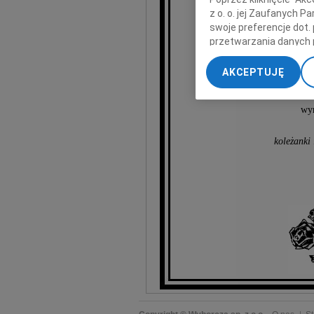
z o. o. jej Zaufanych 
współzałożycielkę r
swoje preferencje dot.
przetwarzania danych 
R
„Ustawienia zaawansow
AKCEPTUJĘ
My, nasi Zaufani Part
dokładnych danych geol
wyr
Przechowywanie informa
treści, badnie odbiorcó
koleżanki