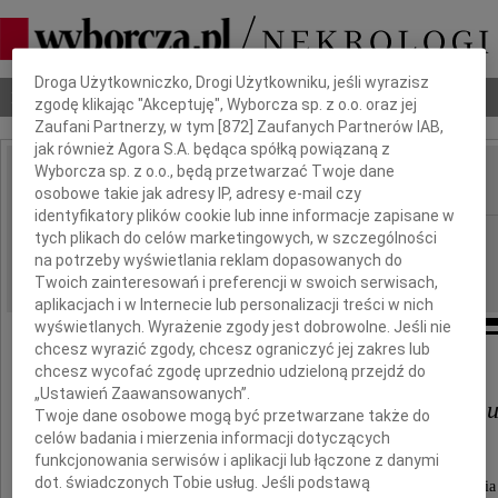
Dbamy o Twoją prywatność
Droga Użytkowniczko, Drogi Użytkowniku, jeśli wyrazisz
Nekrologi
Odeszli
Poradnik pogrzebowy
zgodę klikając "Akceptuję", Wyborcza sp. z o.o. oraz jej
Zaufani Partnerzy, w tym [
872
] Zaufanych Partnerów IAB,
jak również Agora S.A. będąca spółką powiązaną z
Wyborcza sp. z o.o., będą przetwarzać Twoje dane
osobowe takie jak adresy IP, adresy e-mail czy
IMIĘ I NAZWISKO:
identyfikatory plików cookie lub inne informacje zapisane w
Płock
tych plikach do celów marketingowych, w szczególności
REGION:
na potrzeby wyświetlania reklam dopasowanych do
25.01.2012
DATA EMISJI:
Twoich zainteresowań i preferencji w swoich serwisach,
aplikacjach i w Internecie lub personalizacji treści w nich
wyświetlanych. Wyrażenie zgody jest dobrowolne. Jeśli nie
chcesz wyrazić zgody, chcesz ograniczyć jej zakres lub
Panu
chcesz wycofać zgodę uprzednio udzieloną przejdź do
„Ustawień Zaawansowanych”.
Włodzimierzowi Turkowskiem
Twoje dane osobowe mogą być przetwarzane także do
celów badania i mierzenia informacji dotyczących
Prezesowi Zarządu Turbud Sp. z o.o.
funkcjonowania serwisów i aplikacji lub łączone z danymi
dot. świadczonych Tobie usług. Jeśli podstawą
wyrazy głębokiego żalu i szczerego współczucia