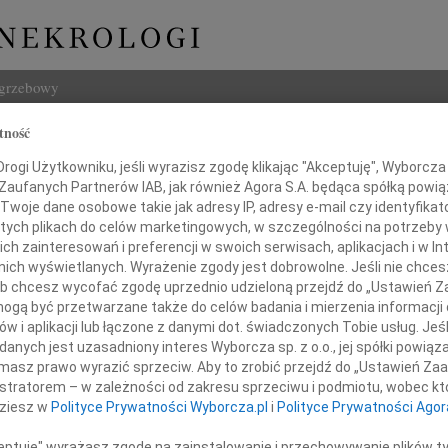
ogrzebowy
tność
Szukaj
ogi Użytkowniku, jeśli wyrazisz zgodę klikając "Akceptuję", Wyborcza sp
Imię i na
 Zaufanych Partnerów IAB, jak również Agora S.A. będąca spółką powi
Twoje dane osobowe takie jak adresy IP, adresy e-mail czy identyfikato
 tych plikach do celów marketingowych, w szczególności na potrzeby 
 zainteresowań i preferencji w swoich serwisach, aplikacjach i w Int
w nich wyświetlanych. Wyrażenie zgody jest dobrowolne. Jeśli nie chce
INNE NE
 lub chcesz wycofać zgodę uprzednio udzieloną przejdź do „Ustawień
16.0
gą być przetwarzane także do celów badania i mierzenia informacji
Wyraz
w i aplikacji lub łączone z danymi dot. świadczonych Tobie usług. Jeś
Cezar
nych jest uzasadniony interes Wyborcza sp. z o.o., jej spółki powiąza
rowi Drządzewskiemu
Z głę
masz prawo wyrazić sprzeciw. Aby to zrobić przejdź do „Ustawień Z
29.0
istratorem – w zależności od zakresu sprzeciwu i podmiotu, wobec któ
z Rodziną
Nasze
dziesz w
Polityce Prywatności Wyborcza.pl
i
Polityce Prywatności Agor
19.0
Nasze
ceptuję" wyrażasz zgodę na zainstalowanie i przechowywanie plików t