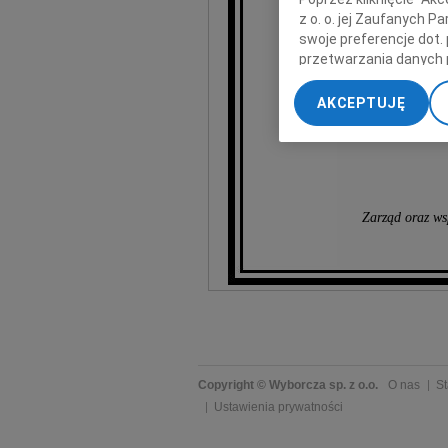
z o. o. jej Zaufanych 
swoje preferencje dot.
przetwarzania danych 
„Ustawienia zaawansow
AKCEPTUJĘ
wyrazy s
My, nasi Zaufani Part
dokładnych danych geol
Przechowywanie informa
treści, badnie odbiorcó
Zarząd oraz ws
Copyright © Wyborcza sp. z o.o.
O nas
St
Ustawienia prywatności