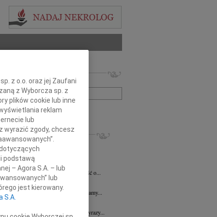
 nekrologów i wspomnień
. z o.o. oraz jej Zaufani
zwisko lub numer ogłoszenia:
ązaną z Wyborcza sp. z
ry plików cookie lub inne
wyświetlania reklam
+ szukanie zaawansowane
ernecie lub
sz wyrazić zgody, chcesz
KROLOGI
 Zaawansowanych”.
7.2026
Płock
 dotyczących
y głębokiego współczucia dla Pani...
li podstawą
y Fijałkowski
03.07.2026
Warszawa
nej – Agora S.A. – lub
bokim smutkiem przyjęliśmy wiadomość o...
aawansowanych” lub
6.2026
Płock
rego jest kierowany.
j Koleżance Julicie Kalinowskiej składamy...
a S.A.
6.2026
Płock
j Koleżance Wioletcie Czajkowskiej wyrazy...
ypu cookie Wyborczej sp.