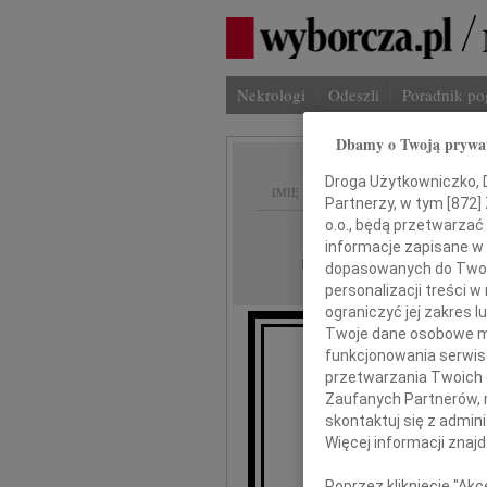
Nekrologi
Odeszli
Poradnik p
Dbamy o Twoją prywa
Droga Użytkowniczko, Dr
IMIĘ I NAZWISKO:
Partnerzy, w tym [
872
]
o.o., będą przetwarzać 
Płock
REGION:
informacje zapisane w
25.01.2012
DATA EMISJI:
dopasowanych do Twoich
personalizacji treści 
ograniczyć jej zakres
Twoje dane osobowe mo
funkcjonowania serwisó
przetwarzania Twoich da
Piot
Zaufanych Partnerów, 
skontaktuj się z admin
Więcej informacji znaj
Poprzez kliknięcie "Ak