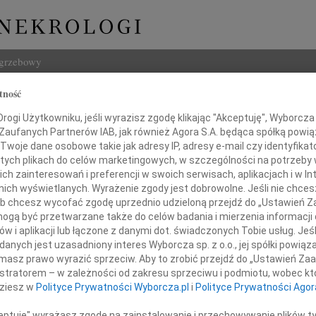
ogrzebowy
tność
Szukaj
aw Gołaś
ogi Użytkowniku, jeśli wyrazisz zgodę klikając "Akceptuję", Wyborcza sp
Imię i na
 Zaufanych Partnerów IAB, jak również Agora S.A. będąca spółką powi
Twoje dane osobowe takie jak adresy IP, adresy e-mail czy identyfikato
 tych plikach do celów marketingowych, w szczególności na potrzeby 
 zainteresowań i preferencji w swoich serwisach, aplikacjach i w Int
w nich wyświetlanych. Wyrażenie zgody jest dobrowolne. Jeśli nie chce
INNE NE
 lub chcesz wycofać zgodę uprzednio udzieloną przejdź do „Ustawień
Małgo
gą być przetwarzane także do celów badania i mierzenia informacji
Z głę
w i aplikacji lub łączone z danymi dot. świadczonych Tobie usług. Jeś
Andr
nych jest uzasadniony interes Wyborcza sp. z o.o., jej spółki powiąza
grążeni w smutku po stracie
Żegna
masz prawo wyrazić sprzeciw. Aby to zrobić przejdź do „Ustawień Z
Andr
naszego drogiego Kolegi
istratorem – w zależności od zakresu sprzeciwu i podmiotu, wobec któ
Z głę
dziesz w
Polityce Prywatności Wyborcza.pl
i
Polityce Prywatności Agor
Andr
Z ogr
ceptuję" wyrażasz zgodę na zainstalowanie i przechowywanie plików t