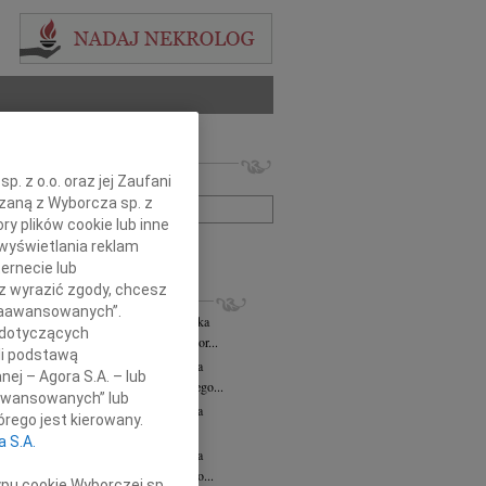
 nekrologów i wspomnień
. z o.o. oraz jej Zaufani
zwisko lub numer ogłoszenia:
ązaną z Wyborcza sp. z
ry plików cookie lub inne
wyświetlania reklam
+ szukanie zaawansowane
ernecie lub
sz wyrazić zgody, chcesz
KROLOGI
 Zaawansowanych”.
rzata Kościelska
06.08.2026
cała Polska
 dotyczących
bokim smutkiem żegnamy Panią Profesor...
li podstawą
zej Morozowski
06.08.2026
cała Polska
nej – Agora S.A. – lub
my Andrzeja Morozowskiego Wybitnego...
aawansowanych” lub
zej Morozowski
06.08.2026
cała Polska
rego jest kierowany.
bokim żalem żegnamy Andrzeja...
a S.A.
zej Morozowski
06.08.2026
cała Polska
omnym żalem przyjęliśmy wiadomość o...
ypu cookie Wyborczej sp.