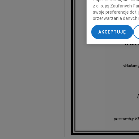
z o. o. jej Zaufanych 
swoje preferencje dot.
przetwarzania danych 
„Ustawienia zaawansow
AKCEPTUJĘ
My, nasi Zaufani Part
Jar
dokładnych danych geol
Przechowywanie informa
treści, badnie odbiorcó
składamy
pracownicy Kl