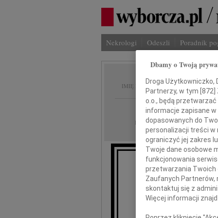
Nekrologi
Odeszli
Poradnik p
Dbamy o Twoją prywa
Jarosł
Droga Użytkowniczko, Dr
IMIĘ I NAZWISKO:
Partnerzy, w tym [
872
]
o.o., będą przetwarzać 
cała Polska
REGION:
informacje zapisane w
dopasowanych do Twoich
08.12.2009
DATA EMISJI:
personalizacji treści 
ograniczyć jej zakres
Twoje dane osobowe mo
funkcjonowania serwisó
przetwarzania Twoich da
Po
Zaufanych Partnerów, 
skontaktuj się z admin
Więcej informacji znaj
Poprzez kliknięcie "Ak