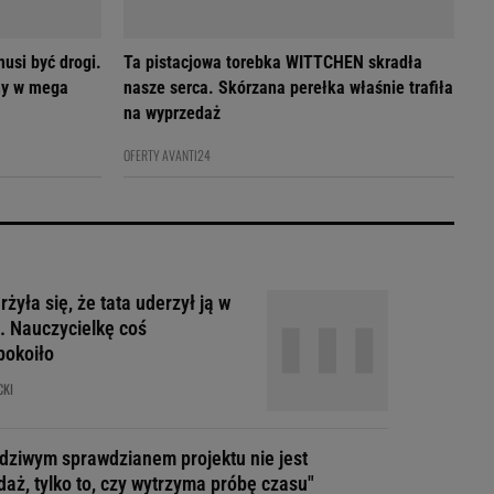
usi być drogi.
Ta pistacjowa torebka WITTCHEN skradła
my w mega
nasze serca. Skórzana perełka właśnie trafiła
na wyprzedaż
OFERTY AVANTI24
żyła się, że tata uderzył ją w
. Nauczycielkę coś
pokoiło
CKI
dziwym sprawdzianem projektu nie jest
daż, tylko to, czy wytrzyma próbę czasu"