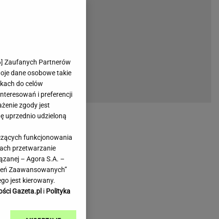
rmienia
Gliwice
Kielce
hodowe
Kraków
Lublin
Łódź
6
] Zaufanych Partnerów
woje dane osobowe takie
Olsztyn
likach do celów
Opole
teresowań i preferencji
e
Płock
ażenie zgody jest
we
Poznań
dę uprzednio udzieloną
Radom
yczących funkcjonowania
Rzeszów
kach przetwarzanie
inowe
Sosnowiec
ązanej – Agora S.A. –
inowe
Szczecin
awień Zaawansowanych”
Melo Radio
Toruń
go jest kierowany.
Trójmiasto
ości Gazeta.pl
i
Polityka
Warszawa
Wrocław