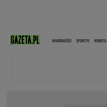
Poczta - Logowanie
Pobierz 
WIADOMOŚCI
SPORT.PL
KOBIETA
DZIECKO
KOBIETA
KULTURA
NEX
WIADOMOŚCI
SPORT
G.PL
Skoki narciarskie
Haps.pl
Ekstraklasa
Wiadomości ze świata
Bundesliga
Sport wiadomości
Liga Mistrzów
Horoskop
Liga Europy
Papież Franiszek
Koszykówka