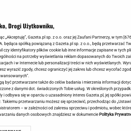
Meghan Markle
Krzesełka do ka
Magda Gessler
Łóżka dla dzieci
Barbara Kurdej-Szatan
Foteliki samoc
ko, Drogi Użytkowniku,
Dobrze mu z
Księżna Kate
Przepisy
 wąsami. Tę rolę mógłby
Porady
Jak zrobić?
jąc „Akceptuję”, Gazeta.pl sp. z o.o. oraz jej Zaufani Partnerzy, w tym [
67
demu
.A. będąca spółką powiązaną z Gazeta.pl sp. z o.o., będą przetwarzać T
Na czasie
Grzyby
ail czy identyfikatory plików cookie lub inne informacje zapisane w tych p
Memy
Koronawirus
gólności na potrzeby wyświetlania reklam dopasowanych do Twoich zain
Radio Zet
Porady - Zdrowi
acjach i w Internecie lub personalizacji treści w nich wyświetlanych. Wyr
Radio Pogoda
Sukienki jeanso
cesz wyrazić zgody, chcesz ograniczyć jej zakres lub chcesz wycofać zgo
Radio internetowe
Torebki worki
aawansowanych”.
 być przetwarzane także do celów badania i mierzenia informacji dot
Rock Radio
Życzenia
 łączone z danymi dot. świadczonych Tobie usług. W określonych przypad
Złote Przeboje
Życzenia urodz
i odbywa się w oparciu o uzasadniony interes Gazeta.pl, jej spółki powi
Chillizet - radio internetowe
Życzenia imien
. Takiemu przetwarzaniu możesz się sprzeciwić, przechodząc do „Ust
Podcasty
Newsy, plotki - 
nistratorem – w zależności od zakresu sprzeciwu i podmiotu, wobec które
E-booki - Audiobooki
Lifestyle
etwarzaniu danych osobowych znajdziesz w dokumencie
Polityka Prywatn
Planeta.pl
Co obejrzeć