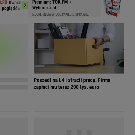
Premium: TOK FM +
Kwaśniewską lubi każdy. Niezależnie
Ogromna kont
LED
Wyborcza.pl
d poglądów
Trener Korony grzmi
MOCNE MEDIA W DUO PAKIECIE. SPRAWDŹ
Poszedł na L4 i stracił pracę. Firma
zapłaci mu teraz 200 tys. euro
du
Rodzina
łodnych
Wakacje
Sennik