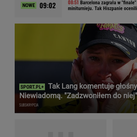
Barcelona zagrała w "finale"
09:02
NOWE
Ładowanie samochodu elektrycznego
miniturnieju. Tak Hiszpanie ocenili
Szczęsnego
Filtr cząstek stałych
Brzydki zapach w samochodzie
Numer Vin
Ogłoszenia motoryzacyjne
Waluty
Komunikaty
Opel Meriva
Toyota Auris
Toyota Avensis
Tak Lang komentuje głośny 
Jeep Grand Cherokee
Niewiadomą. "Zadzwoniłem do niej
POPULARNE TEMATY
SUBSKRYPCJA
Liga Mistrzów
Legia Warszawa
Liga Europy
Paszport Covidowy
Piłka Nożna
Wczasy w górach