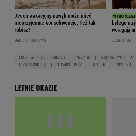
Jeden wakacyjny nawyk może mieć
nieprzyjemne konsekwencje. Też tak
byłego na 
robisz?
wciągają m
MATERIAŁ PROMOCYJNY
SUBSKRYPCJA
PROBLEMY POLSKICH SIATKARZY
ZNAK Z '30'
WISŁAWA SZYMBORSKA
FRYZURA KUKIEŁKA
ELEGANCKIE BUTY
BALERINY
ESPADRYLE
LETNIE OKAZJE