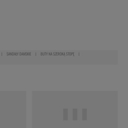
SANDAŁY DAMSKIE
BUTY NA SZEROKĄ STOPĘ