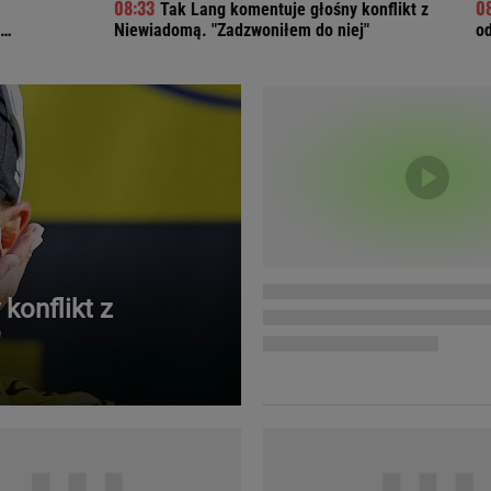
Tak Lang komentuje głośny konflikt z
Telewizor LG O
Niewiadomą. "Zadzwoniłem do niej"
o
konflikt z
"
Doda
Kalkulator Poro
Magda Gessler
Kalendarz dni p
Agnieszka Woźniak-Starak
Kalendarz ciąży