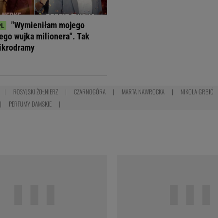
"Wymieniłam mojego
jego wujka milionera". Tak
ikrodramy
ROSYJSKI ŻOŁNIERZ
CZARNOGÓRA
MARTA NAWROCKA
NIKOLA GRBIĆ
PERFUMY DAMSKIE