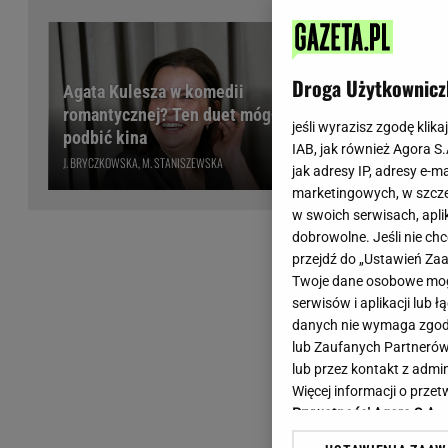
Wiadomości z Polski
Tenis
Plotki na topie
Sporty Walki
Niedziela handlowa
Siatkówka
Droga Użytkownicz
Agata Kulesza w komedii
Informacje na bieżąco
PlusLiga
romantycznej? Ten duet mógłby
sumiastymi
Metro Warszawa
Lekkoatletyka
jeśli wyrazisz zgodę klika
podbić kina
ukraść każ
IAB, jak również Agora S
Duży Format
Kolarstwo
J. BRYCZKOWSKA, M. STANISZEWSKA
SUBSKRYPCJA
jak adresy IP, adresy e-m
Pogoda Warszawa
Bieganie
marketingowych, w szcze
Pogoda Kraków
Trening - ćwiczenia
w swoich serwisach, aplik
Pogoda Gdańsk
Ćwiczenia
dobrowolne. Jeśli nie ch
Pogoda Poznań
Dieta - Odżywianie
przejdź do „Ustawień Z
Twoje dane osobowe mogą
Pogoda Wrocław
Jak schudnąć?
serwisów i aplikacji lub
Gazeta na X
Sport - Fitness
danych nie wymaga zgody 
Fitness
lub Zaufanych Partnerów
F1 - Formuła 1
lub przez kontakt z admi
Więcej informacji o prz
Prywatności Agora S.A.