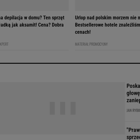
na depilacja w domu? Ten sprzęt
Urlop nad polskim morzem nie m
gładką jak aksamit! Cena? Dobra
Bestsellerowe hotele znaleźliś
cenach!
EXPERT
MATERIAŁ PROMOCYJNY
Poskar
głowę
zanie
JAN RYBI
"Praw
sprze