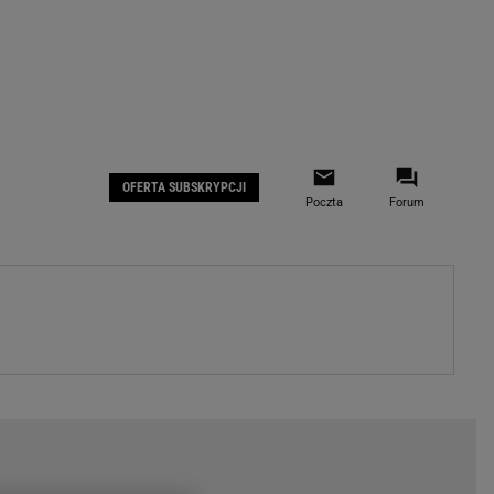
 IOS
Gazeta.pl na Facebooku
OFERTA SUBSKRYPCJI
Poczta
Forum
ZA
WYDARZENIA GOSPODARCZE
LOKALNE
Białystok
Bielsko-Biała
stki
Bydgoszcz
moda
Częstochowa
uże buty
Gorzów Wielkopolski
ecka
Katowice